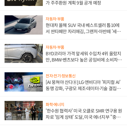
가 주주환원 계획 9월 공개 예정
자동차·부품
현대차 올해 SUV 국내 베스트셀러 톱10에
서 싼타페만 자리매김, 그랜저·아반떼 '세단
쌍끌이'로 내수 방어
자동차·부품
BYD코리아 가격 앞세워 수입차 4위 올랐지
만, BMW·벤츠보다 높은 공임비에 소비자
불만 폭발
전자·전기·정보통신
[AI 뭉쳐야 산다⑧] LG·엔비디아 '피지컬 AI'
동맹 강화, 구광모 제조·데이터·기술 결집
해 종합 로보틱스 기업으로
화학·에너지
'한수원 협력사' 미국 오클로 SMR 연구용 원
자로 '임계 상태' 도달, 미국 에너지부 "중요
한 이정표"