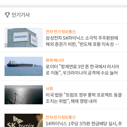
인기기사
전자·전기·정보통신
삼성전자 SK하이닉스 소극적 주주환원에
해외 증권가 비판, "반도체 호황 지속성 의
문"
화학·에너지
로이터 "정제연료 3만 톤 한국에서 러시아
로 이동", 우크라이나의 공격에 수요 늘어
사회
미국 법원 "트럼프 정부 풍력 프로젝트 동결
조치는 위법", 해제 명령 내려
전자·전기·정보통신
SK하이닉스 1주당 375원 현금배당 실시, 추