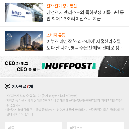
전자·전기·정보통신
삼성전자 넷리스트와 특허분쟁 매듭, 5년 동
안 최대 1.3조 라이선스비 지급
소비자·유통
이부진 야심작 '신라스테이' 서울신라호텔
보다 잘 나가, 평택·주문진·해남·건대로 성
장판 더 넓힌다
기사댓글
0
개
200자까지 쓰실 수 있습니다. (현재 0 byte / 최대 400byte)
저작권 등 다른 사람의 권리를 침해하거나 명예를 훼손하는 댓글은 관련 법률에 의해 제재를 받을
수 있습니다.
타인에게 불쾌감을 주는 욕설 등 비하하는 단어가 내용에 포함되거나 인신공격성 글은 관리자의 판
단에 의해 삭제 합니다.