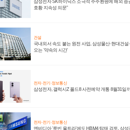
삼성전자 SK하이닉스 소극적 주주환원에 해외 증권
호황 지속성 의문"
건설
국내외서 속도 붙는 원전 사업, 삼성물산·현대건설
오는 '약속의 시간'
전자·전기·정보통신
삼성전자, 갤럭시Z 폴드8 사전예약 개통 8월31일
전자·전기·정보통신
엔비디아 '루빈 울트라'에도 HBM4 탑재 검토, 삼