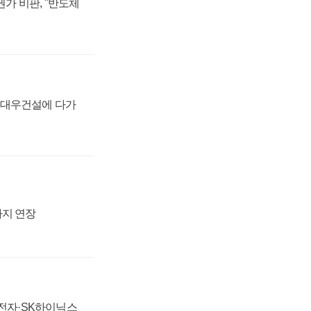
가 비판, "반도체
·대우건설에 다가
까지 연장
성전자·SK하이닉스