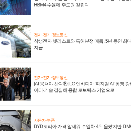
HBM4 수율에 주도권 갈린다
전자·전기·정보통신
삼성전자 넷리스트와 특허분쟁 매듭, 5년 동안 최대
지급
전자·전기·정보통신
[AI 뭉쳐야 산다⑧] LG·엔비디아 '피지컬 AI' 동맹 
이터·기술 결집해 종합 로보틱스 기업으로
자동차·부품
BYD코리아 가격 앞세워 수입차 4위 올랐지만, B