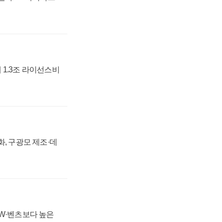
 1.3조 라이선스비
강화, 구광모 제조·데
MW·벤츠보다 높은