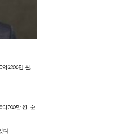
억6200만 원,
억700만 원, 순
었다.