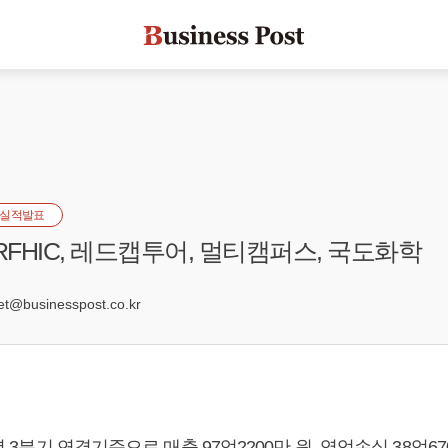
실적발표
RFHIC, 레드캡투어, 멀티캠퍼스, 국도화학
8
@businesspost.co.kr
0년 3분기 연결기준으로 매출 97억2200만 원, 영업손실 38억6