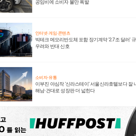
공임비에 소비자 불만 폭발
인터넷·게임·콘텐츠
빅테크 메모리반도체 포함 장기계약 '2.7조 달러' 규모
우려와 반대 신호
소비자·유통
이부진 야심작 '신라스테이' 서울신라호텔보다 잘 나
해남·건대로 성장판 더 넓힌다