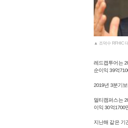
▲ 조덕수 RFHIC 
레드캡투어는 202
순이익 39억71
2019년 3분기보
멀티캠퍼스는 202
이익 30억170
지난해 같은 기간보