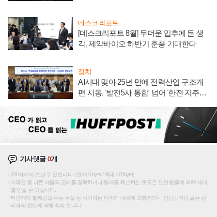
데스크 리포트
[데스크리포트 8월] 무더운 입추에 든 생
각, 제약바이오 하반기 훈풍 기대한다
정치
AI시대 맞아 25년 만에 전력산업 구조개
편 시동, '발전5사 통합' 넘어 '한전 지주사'
재편론도
기사댓글
0
개
200자까지 쓰실 수 있습니다. (현재 0 byte / 최대 400byte)
저작권 등 다른 사람의 권리를 침해하거나 명예를 훼손하는 댓글은 관련 법률에 의해 제재
를 받을 수 있습니다.
타인에게 불쾌감을 주는 욕설 등 비하하는 단어가 내용에 포함되거나 인신공격성 글은 관
리자의 판단에 의해 삭제 합니다.