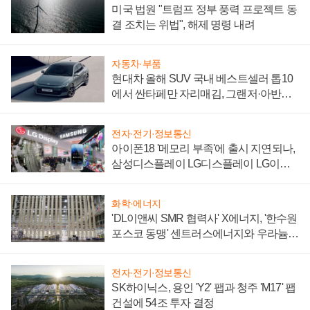
미국 법원 "트럼프 정부 풍력 프로젝트 동
결 조치는 위법", 해제 명령 내려
자동차·부품
현대차 올해 SUV 국내 베스트셀러 톱10
에서 싼타페만 자리매김, 그랜저·아반떼
'세단 쌍끌이'로 내수 방어
전자·전기·정보통신
아이폰18 '메모리 부족'에 출시 지연되나,
삼성디스플레이 LG디스플레이 LG이노
텍 '탈애플' 수익 다각화 속도
화학·에너지
'DL이앤씨 SMR 협력사' X에너지, '한수원
포스코 동맹' 센트러스에너지와 우라늄
계약 체결
전자·전기·정보통신
SK하이닉스, 용인 'Y2' 팹과 청주 'M17' 팹
건설에 54조 투자 결정