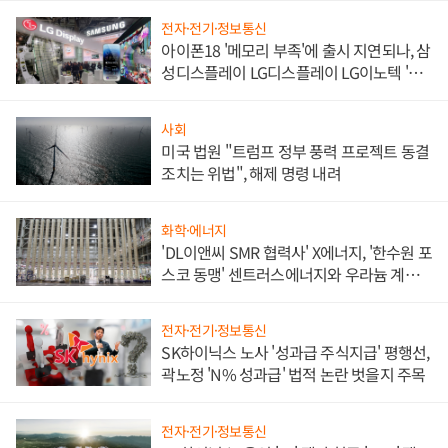
전자·전기·정보통신
아이폰18 '메모리 부족'에 출시 지연되나, 삼
성디스플레이 LG디스플레이 LG이노텍 '탈
애플' 수익 다각화 속도
사회
미국 법원 "트럼프 정부 풍력 프로젝트 동결
조치는 위법", 해제 명령 내려
화학·에너지
'DL이앤씨 SMR 협력사' X에너지, '한수원 포
스코 동맹' 센트러스에너지와 우라늄 계약
체결
전자·전기·정보통신
SK하이닉스 노사 '성과급 주식지급' 평행선,
곽노정 'N% 성과급' 법적 논란 벗을지 주목
전자·전기·정보통신