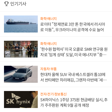
인기기사
화학·에너지
로이터 "정제연료 3만 톤 한국에서 러시아
로 이동", 우크라이나의 공격에 수요 늘어
화학·에너지
'한수원 협력사' 미국 오클로 SMR 연구용 원
자로 '임계 상태' 도달, 미국 에너지부 "중요
한 이정표"
자동차·부품
현대차 올해 SUV 국내 베스트셀러 톱10에
서 싼타페만 자리매김, 그랜저·아반떼 '세단
쌍끌이'로 내수 방어
전자·전기·정보통신
SK하이닉스 1주당 375원 현금배당 실시, 추
가 주주환원 계획 9월 공개 예정