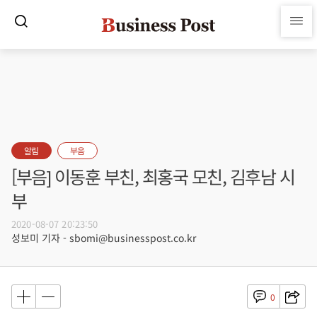
알림
부음
[부음] 이동훈 부친, 최홍국 모친, 김후남 시
부
2020-08-07 20:23:50
성보미 기자 - sbomi@businesspost.co.kr
0