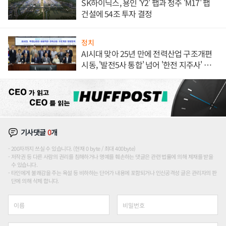
SK하이닉스, 용인 'Y2' 팹과 청주 'M17' 팹
건설에 54조 투자 결정
정치
AI시대 맞아 25년 만에 전력산업 구조개편
시동, '발전5사 통합' 넘어 '한전 지주사' 재편
론도
기사댓글
0
개
200자까지 쓰실 수 있습니다. (현재 0 byte / 최대 400byte)
저작권 등 다른 사람의 권리를 침해하거나 명예를 훼손하는 댓글은 관련 법률에 의해 제재를 받을
수 있습니다.
타인에게 불쾌감을 주는 욕설 등 비하하는 단어가 내용에 포함되거나 인신공격성 글은 관리자의 판
단에 의해 삭제 합니다.