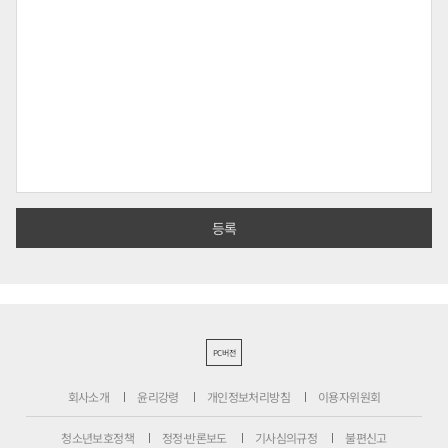
PC버전
회사소개
윤리강령
개인정보처리방침
이용자위원회
청소년보호정책
정정·반론보도
기사심의규정
불편신고