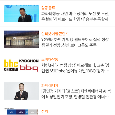
항공·물류
파라타항공 내년 미주 장거리 노선 첫 도전,
윤철민 '하이브리드 항공사' 승부수 통할까
인터넷·게임·콘텐츠
YG엔터 하반기 빅뱅 월드투어로 실적 성장
증권가 전망, 신인 보이그룹도 주목
소비자·유통
치킨3사 '가맹점 상생' 비교해보니, 교촌 '영
업권 보호'·bhc '신메뉴 개발'·BBQ '원가 부
담'
화학·에너지
[김민정 기자의 '코스뽀'] 지엔씨에너지 AI 붐
에 비상발전기 호황, 안병철 친환경 에너지
발전전문기업 향한다
정치