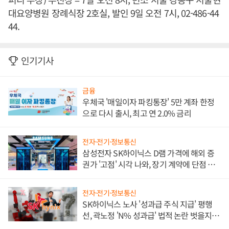
대요양병원 장례식장 2호실, 발인 9일 오전 7시, 02-486-44
44.
인기기사
금융
우체국 '매일이자 파킹통장' 5만 계좌 한정
으로 다시 출시, 최고 연 2.0% 금리
전자·전기·정보통신
삼성전자 SK하이닉스 D램 가격에 해외 증
권가 '고점' 시각 나와, 장기 계약에 단점 부
각
전자·전기·정보통신
SK하이닉스 노사 '성과급 주식 지급' 평행
선, 곽노정 'N% 성과급' 법적 논란 벗을지 주
목