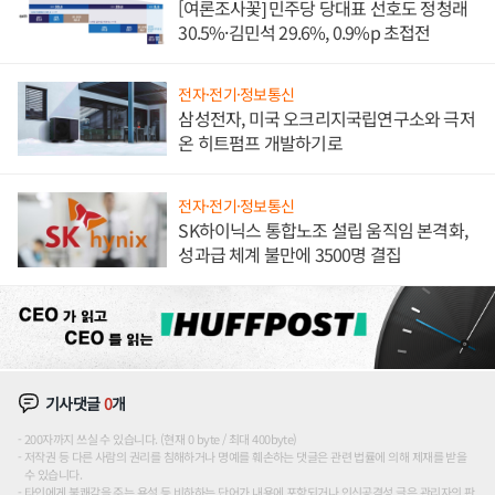
[여론조사꽃] 민주당 당대표 선호도 정청래
30.5%·김민석 29.6%, 0.9%p 초접전
전자·전기·정보통신
삼성전자, 미국 오크리지국립연구소와 극저
온 히트펌프 개발하기로
전자·전기·정보통신
SK하이닉스 통합노조 설립 움직임 본격화,
성과급 체계 불만에 3500명 결집
기사댓글
0
개
200자까지 쓰실 수 있습니다. (현재 0 byte / 최대 400byte)
저작권 등 다른 사람의 권리를 침해하거나 명예를 훼손하는 댓글은 관련 법률에 의해 제재를 받을
수 있습니다.
타인에게 불쾌감을 주는 욕설 등 비하하는 단어가 내용에 포함되거나 인신공격성 글은 관리자의 판