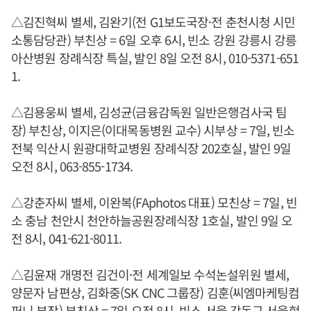
△김진혁씨 별세, 김완기(전 G1보도국장·전 춘천시청 시민
소통담당관) 부친상 = 6일 오후 6시, 빈소 강원 강릉시 강릉
아산병원 장례식장 특실, 발인 8일 오전 8시, 010-5371-651
1.
△김용웅씨 별세, 김성균(금융감독원 일반은행검사국 팀
장) 부친상, 이지은(이대목동병원 교수) 시부상 = 7일, 빈소
전북 익산시 원광대학교병원 장례식장 202호실, 발인 9일
오전 8시, 063-855-1734.
△강춘자씨 별세, 이완복(FAphotos 대표) 모친상 = 7일, 빈
소 충남 천안시 천안하늘공원장례식장 1호실, 발인 9일 오
전 8시, 041-621-8011.
△김윤재 개명전 김건이·전 세계일보 수석논설위원 별세,
양문자 남편상, 김화중(SK CNC 그룹장) 김훈(씨엠마케팅컴
퍼니 부장) 부친상 = 7일 오전 8시, 빈소 서울 강동구 서울현