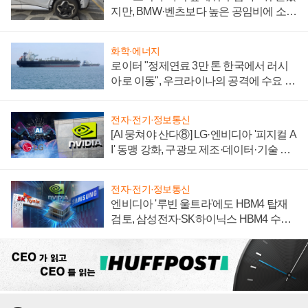
지만, BMW·벤츠보다 높은 공임비에 소비
자 불만 폭발
화학·에너지
로이터 "정제연료 3만 톤 한국에서 러시
아로 이동", 우크라이나의 공격에 수요 늘
어
전자·전기·정보통신
[AI 뭉쳐야 산다⑧] LG·엔비디아 '피지컬 A
I' 동맹 강화, 구광모 제조·데이터·기술 결
집해 종합 로보틱스 기업으로
전자·전기·정보통신
엔비디아 '루빈 울트라'에도 HBM4 탑재
검토, 삼성전자·SK하이닉스 HBM4 수율
에 주도권 갈린다