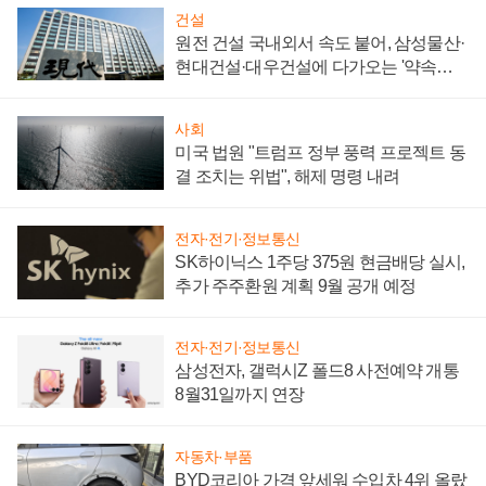
건설
원전 건설 국내외서 속도 붙어, 삼성물산·
현대건설·대우건설에 다가오는 '약속의
시간'
사회
미국 법원 "트럼프 정부 풍력 프로젝트 동
결 조치는 위법", 해제 명령 내려
전자·전기·정보통신
SK하이닉스 1주당 375원 현금배당 실시,
추가 주주환원 계획 9월 공개 예정
전자·전기·정보통신
삼성전자, 갤럭시Z 폴드8 사전예약 개통
8월31일까지 연장
자동차·부품
BYD코리아 가격 앞세워 수입차 4위 올랐