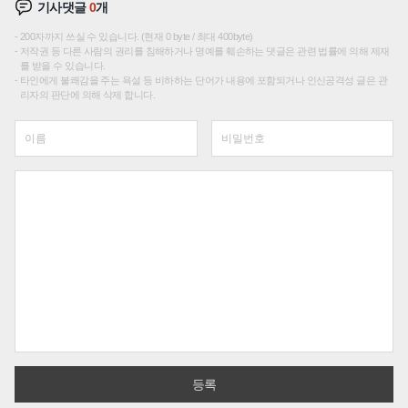
기사댓글
0
개
200자까지 쓰실 수 있습니다. (현재 0 byte / 최대 400byte)
저작권 등 다른 사람의 권리를 침해하거나 명예를 훼손하는 댓글은 관련 법률에 의해 제재
를 받을 수 있습니다.
타인에게 불쾌감을 주는 욕설 등 비하하는 단어가 내용에 포함되거나 인신공격성 글은 관
리자의 판단에 의해 삭제 합니다.