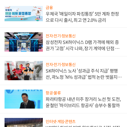
금융
우체국 '매일이자 파킹통장' 5만 계좌 한정
으로 다시 출시, 최고 연 2.0% 금리
전자·전기·정보통신
삼성전자 SK하이닉스 D램 가격에 해외 증
권가 '고점' 시각 나와, 장기 계약에 단점 부
각
전자·전기·정보통신
SK하이닉스 노사 '성과급 주식 지급' 평행
선, 곽노정 'N% 성과급' 법적 논란 벗을지 주
목
항공·물류
파라타항공 내년 미주 장거리 노선 첫 도전,
윤철민 '하이브리드 항공사' 승부수 통할까
인터넷·게임·콘텐츠