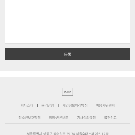
PC버전
회사소개
윤리강령
개인정보처리방침
이용자위원회
청소년보호정책
정정·반론보도
기사심의규정
불편신고
서울특별시 성동구 성수일로 39-34 서울숲더스페이스 12층