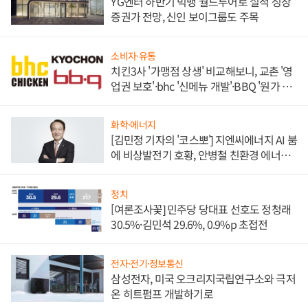
YG엔터 하반기 빅뱅 월드투어로 실적 성장
증권가 전망, 신인 보이그룹도 주목
소비자·유통
치킨3사 '가맹점 상생' 비교해보니, 교촌 '영
업권 보호'·bhc '신메뉴 개발'·BBQ '원가 부
담'
화학·에너지
[김민정 기자의 '코스뽀'] 지엔씨에너지 AI 붐
에 비상발전기 호황, 안병철 친환경 에너지
발전전문기업 향한다
정치
[여론조사꽃] 민주당 당대표 선호도 정청래
30.5%·김민석 29.6%, 0.9%p 초접전
전자·전기·정보통신
삼성전자, 미국 오크리지국립연구소와 극저
온 히트펌프 개발하기로