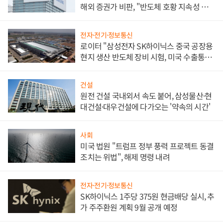
해외 증권가 비판, "반도체 호황 지속성 의
문"
전자·전기·정보통신
로이터 "삼성전자 SK하이닉스 중국 공장용
현지 생산 반도체 장비 시험, 미국 수출통제
대비"
건설
원전 건설 국내외서 속도 붙어, 삼성물산·현
대건설·대우건설에 다가오는 '약속의 시간'
사회
미국 법원 "트럼프 정부 풍력 프로젝트 동결
조치는 위법", 해제 명령 내려
전자·전기·정보통신
SK하이닉스 1주당 375원 현금배당 실시, 추
가 주주환원 계획 9월 공개 예정