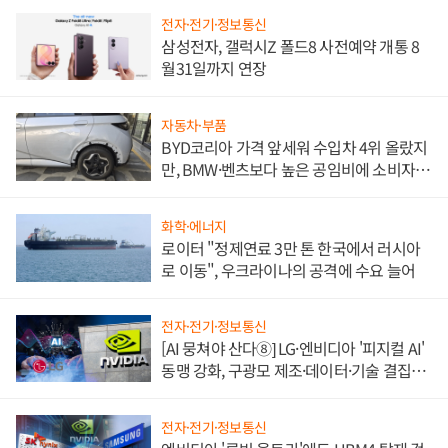
전자·전기·정보통신
삼성전자, 갤럭시Z 폴드8 사전예약 개통 8
월31일까지 연장
자동차·부품
BYD코리아 가격 앞세워 수입차 4위 올랐지
만, BMW·벤츠보다 높은 공임비에 소비자
불만 폭발
화학·에너지
로이터 "정제연료 3만 톤 한국에서 러시아
로 이동", 우크라이나의 공격에 수요 늘어
전자·전기·정보통신
[AI 뭉쳐야 산다⑧] LG·엔비디아 '피지컬 AI'
동맹 강화, 구광모 제조·데이터·기술 결집
해 종합 로보틱스 기업으로
전자·전기·정보통신