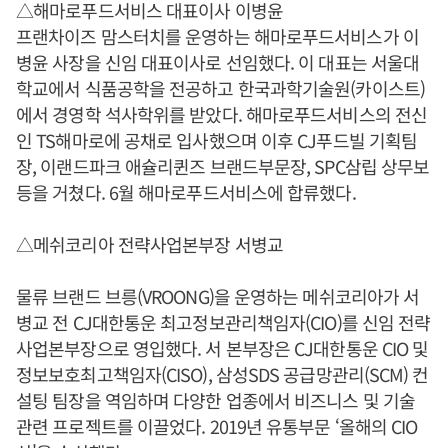
△해마로푸드서비스 대표이사 이병윤
프랜차이즈 맘스터치를 운영하는 해마로푸드서비스가 이
병윤 사장을 신임 대표이사로 선임했다. 이 대표는 서울대
학교에서 식품공학을 전공하고 한국과학기술원(카이스트)
에서 경영학 석사학위를 받았다. 해마로푸드서비스의 전신
인 TS해마로에 공채로 입사했으며 이후 CJ푸드빌 기획팀
장, 이랜드파크 애슐리퀸즈 브랜드부문장, SPC삼립 상무보
등을 거쳤다. 6월 해마로푸드서비스에 합류했다.
△메쉬코리아 전략사업본부장 서병교
물류 브랜드 브릉(VROONG)을 운영하는 메쉬코리아가 서
병교 전 CJ대한통운 최고정보관리책임자(CIO)를 신임 전략
사업본부장으로 영입했다. 서 본부장은 CJ대한통운 CIO 및
정보보호최고책임자(CISO), 삼성SDS 공급망관리(SCM) 컨
설팅 팀장을 역임하며 다양한 업종에서 비즈니스 및 기술
관련 프로젝트를 이끌었다. 2019년 유통부문 ‘올해의 CIO