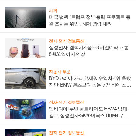
사회
미국 법원 "트럼프 정부 풍력 프로젝트 동
결 조치는 위법", 해제 명령 내려
전자·전기·정보통신
삼성전자, 갤럭시Z 폴드8 사전예약 개통
8월31일까지 연장
자동차·부품
BYD코리아 가격 앞세워 수입차 4위 올랐
지만, BMW·벤츠보다 높은 공임비에 소비
자 불만 폭발
전자·전기·정보통신
엔비디아 '루빈 울트라'에도 HBM4 탑재
검토, 삼성전자·SK하이닉스 HBM4 수율
에 주도권 갈린다
전자·전기·정보통신