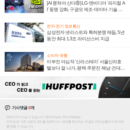
[AI 뭉쳐야 산다⑧] LG·엔비디아 '피지컬 A
I' 동맹 강화, 구광모 제조·데이터·기술 결
집해 종합 로보틱스 기업으로
전자·전기·정보통신
삼성전자 넷리스트와 특허분쟁 매듭, 5년
동안 최대 1.3조 라이선스비 지급
소비자·유통
이부진 야심작 '신라스테이' 서울신라호
텔보다 잘 나가, 평택·주문진·해남·건대로
성장판 더 넓힌다
기사댓글
0
개
200자까지 쓰실 수 있습니다. (현재 0 byte / 최대 400byte)
저작권 등 다른 사람의 권리를 침해하거나 명예를 훼손하는 댓글은 관련 법률에 의해 제재
를 받을 수 있습니다.