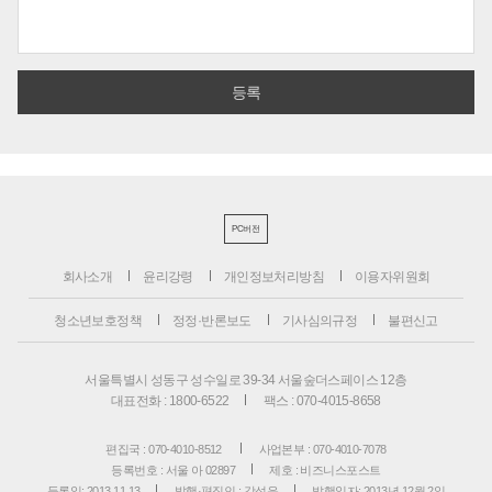
PC버전
회사소개
윤리강령
개인정보처리방침
이용자위원회
청소년보호정책
정정·반론보도
기사심의규정
불편신고
서울특별시 성동구 성수일로 39-34 서울숲더스페이스 12층
대표전화 : 1800-6522
팩스 : 070-4015-8658
편집국 : 070-4010-8512
사업본부 : 070-4010-7078
등록번호 : 서울 아 02897
제호 : 비즈니스포스트
등록일: 2013.11.13
발행·편집인 : 강석운
발행일자: 2013년 12월 2일