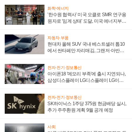
화학·에너지
'한수원 협력사' 미국 오클로 SMR 연구용
원자로 '임계 상태' 도달, 미국 에너지부
"중요한 이정표"
자동차·부품
현대차 올해 SUV 국내 베스트셀러 톱10
에서 싼타페만 자리매김, 그랜저·아반떼
'세단 쌍끌이'로 내수 방어
전자·전기·정보통신
아이폰18 '메모리 부족'에 출시 지연되나,
삼성디스플레이 LG디스플레이 LG이노
텍 '탈애플' 수익 다각화 속도
전자·전기·정보통신
SK하이닉스 1주당 375원 현금배당 실시,
추가 주주환원 계획 9월 공개 예정
사회