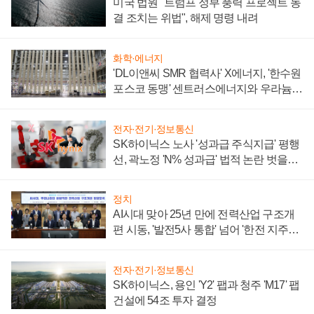
미국 법원 "트럼프 정부 풍력 프로젝트 동
결 조치는 위법", 해제 명령 내려
화학·에너지
'DL이앤씨 SMR 협력사' X에너지, '한수원
포스코 동맹' 센트러스에너지와 우라늄
계약 체결
전자·전기·정보통신
SK하이닉스 노사 '성과급 주식지급' 평행
선, 곽노정 'N% 성과급' 법적 논란 벗을지
주목
정치
AI시대 맞아 25년 만에 전력산업 구조개
편 시동, '발전5사 통합' 넘어 '한전 지주사'
재편론도
전자·전기·정보통신
SK하이닉스, 용인 'Y2' 팹과 청주 'M17' 팹
건설에 54조 투자 결정