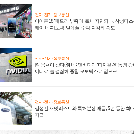
전자·전기·정보통신
아이폰18 '메모리 부족'에 출시 지연되나, 삼성디
레이 LG이노텍 '탈애플' 수익 다각화 속도
전자·전기·정보통신
[AI 뭉쳐야 산다⑧] LG·엔비디아 '피지컬 AI' 동맹 
이터·기술 결집해 종합 로보틱스 기업으로
전자·전기·정보통신
삼성전자 넷리스트와 특허분쟁 매듭, 5년 동안 최대
지급