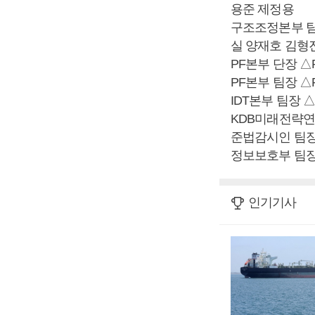
용준 제정용
구조조정본부 팀
실 양재호 김형
PF본부 단장 △
PF본부 팀장 △
IDT본부 팀장
KDB미래전략연
준법감시인 팀
정보보호부 팀
인기기사