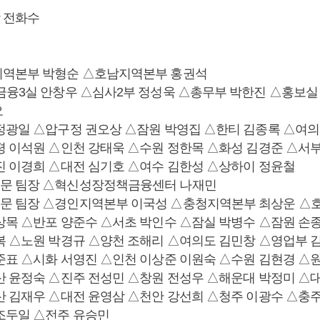
 전화수
지역본부 박형순 △호남지역본부 홍권석
금융3실 안창우 △심사2부 정성욱 △총무부 박한진 △홍보실
오
정광일 △압구정 권오상 △잠원 박영집 △한티 김종록 △여의
평 이석원 △인천 강태욱 △수원 정한목 △화성 김경준 △서
진 이경희 △대전 심기호 △여수 김한성 △상하이 정윤철
문 팀장 △혁신성장정책금융센터 나재민
문 팀장 △경인지역본부 이국성 △충청지역본부 최상운 △
상목 △반포 양준수 △서초 박인수 △잠실 박병수 △잠원 손
복 △노원 박경규 △양천 조해리 △여의도 김민창 △영업부 
준표 △시화 서영진 △인천 이상준 이원숙 △수원 김현경 △
산 윤정숙 △진주 전성민 △창원 전성우 △해운대 박정미 △
산 김재우 △대전 윤영삼 △천안 강선희 △청주 이광수 △충
조두일 △전주 유승민