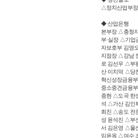
△정치산업부장
◆ 산업은행
본부장 △충청
부·실장 △기업
자보호부 김영
지점장 △강남 
로 김선우 △부
산 이치덕 △당
혁신성장금융부
중소중견금융부
종현 △도곡 한
석 △가산 김인
희진 △송도 전
성 윤석진 △부
서 김은영 △울
임윤옥 △여수 