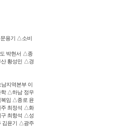
 문용기 △소비
도 박현서 △종
부산 황성민 △경
호남지역본부 이
종학 △하남 정우
김복임 △종로 윤
원주 최정석 △화
대구 최항석 △성
주 김윤기 △광주