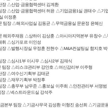
단장 △산업·금융협력센터 김계환
팀장 △산업·금융협력센터 허윤 △기업금융1실 권태수 △기
실 이정훈
문 팀장 △해외사업실 김동균 △무역금융실 문윤정 윤혜신
문 해외주재원 △상하이 김상훈 △아시아지역본부 유창수 △
재휘 △싱가포르 이인성
팀장 △발행시장실 우정훈 전현수 △M&A컨설팅실 함지호 박
팀장 △심사1부 이시우 △심사2부 김재식
 팀장 △리스크관리부 강안호 △여신감리부 이주형
단장 △여수신기획부 김태균
팀장 △재무기획부 박정후
팀장 △총무부 남우준 △홍보실 이주희 △안전관리부 서명범
팀장 △넥스트라운드실 강석주
본부 팀장 △기금사무국 김성환 이형진 송선희 △기금운용