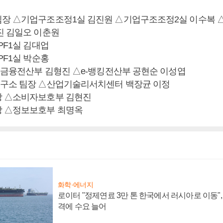
장 △기업구조조정1실 김진원 △기업구조조정2실 이수복 
진 김일오 이춘원
PF1실 김대업
PF1실 박순홍
 △금융전산부 김형진 △e-뱅킹전산부 공현순 이성엽
구소 팀장 △산업기술리서치센터 백장균 이정
장 △소비자보호부 김현진
장 △정보보호부 최명옥
화학·에너지
로이터 "정제연료 3만 톤 한국에서 러시아로 이동"
격에 수요 늘어