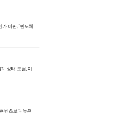
가 비판, "반도체
계 상태' 도달, 미
MW·벤츠보다 높은