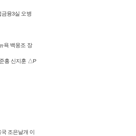
업금융3실 오병
뉴욕 백웅조 장
준홍 신지훈 △P
국 조은날개 이