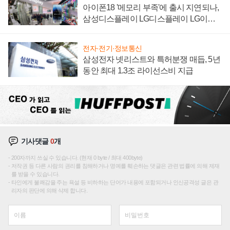
아이폰18 '메모리 부족'에 출시 지연되나,
삼성디스플레이 LG디스플레이 LG이노
텍 '탈애플' 수익 다각화 속도
전자·전기·정보통신
삼성전자 넷리스트와 특허분쟁 매듭, 5년
동안 최대 1.3조 라이선스비 지급
기사댓글
0
개
200자까지 쓰실 수 있습니다. (현재 0 byte / 최대 400byte)
저작권 등 다른 사람의 권리를 침해하거나 명예를 훼손하는 댓글은 관련 법률에 의해 제재
를 받을 수 있습니다.
타인에게 불쾌감을 주는 욕설 등 비하하는 단어가 내용에 포함되거나 인신공격성 글은 관
리자의 판단에 의해 삭제 합니다.