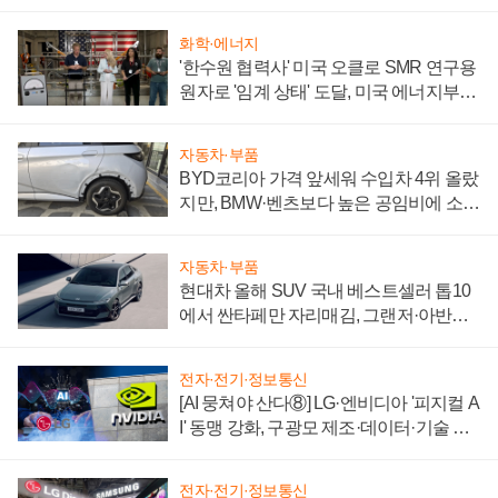
화학·에너지
'한수원 협력사' 미국 오클로 SMR 연구용
원자로 '임계 상태' 도달, 미국 에너지부
"중요한 이정표"
자동차·부품
BYD코리아 가격 앞세워 수입차 4위 올랐
지만, BMW·벤츠보다 높은 공임비에 소비
자 불만 폭발
자동차·부품
현대차 올해 SUV 국내 베스트셀러 톱10
에서 싼타페만 자리매김, 그랜저·아반떼
'세단 쌍끌이'로 내수 방어
전자·전기·정보통신
[AI 뭉쳐야 산다⑧] LG·엔비디아 '피지컬 A
I' 동맹 강화, 구광모 제조·데이터·기술 결
집해 종합 로보틱스 기업으로
전자·전기·정보통신