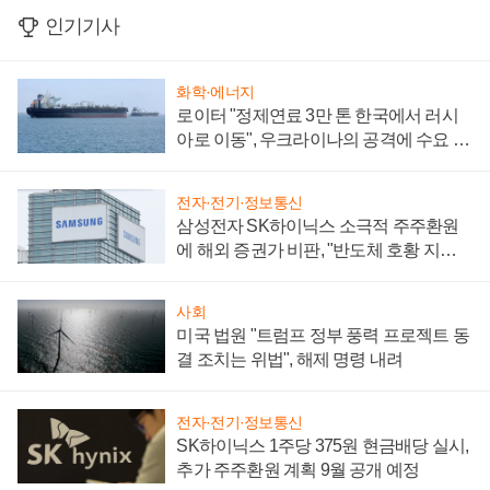
인기기사
화학·에너지
로이터 "정제연료 3만 톤 한국에서 러시
아로 이동", 우크라이나의 공격에 수요 늘
어
전자·전기·정보통신
삼성전자 SK하이닉스 소극적 주주환원
에 해외 증권가 비판, "반도체 호황 지속
성 의문"
사회
미국 법원 "트럼프 정부 풍력 프로젝트 동
결 조치는 위법", 해제 명령 내려
전자·전기·정보통신
SK하이닉스 1주당 375원 현금배당 실시,
추가 주주환원 계획 9월 공개 예정