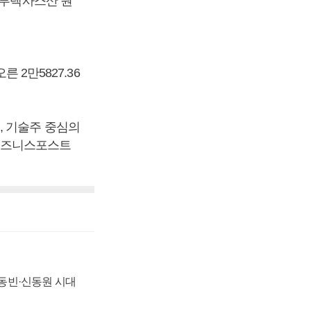
서부텍사스산 원
 2만5827.36
에, 기술주 중심의
 [비즈니스포스트
 신동빈·신동원 시대