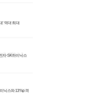
대' 역대 최대
성전자·SK하이닉스
하이닉스와 13%p 격