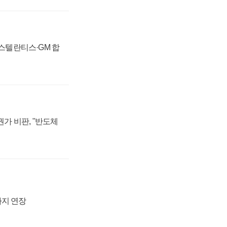
 스텔란티스·GM 합
가 비판, "반도체
까지 연장