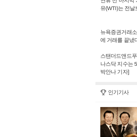
연휴 전 마지막
유(WTI)는 전날
뉴욕증권거래소(NY
에 거래를 끝냈다
스탠더드앤드푸어스(
나스닥 지수는 5
박안나 기자]
인기기사