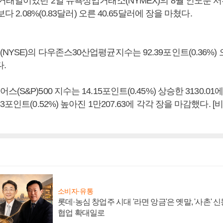
 거래일이었던 2일 뉴욕상업거래소(NYMEX)의 8월 인도분 
보다 2.08%(0.83달러) 오른 40.65달러에 장을 마쳤다.
SE)의 다우존스30산업평균지수는 92.39포인트(0.36%) 오른
.
S&P)500 지수는 14.15포인트(0.45%) 상승한 3130.01
3포인트(0.52%) 높아진 1만207.63에 각각 장을 마감했다.
소비자·유통
롯데·농심 창업주 시대 '라면 앙금'은 옛말, '사촌'
협업 확대일로