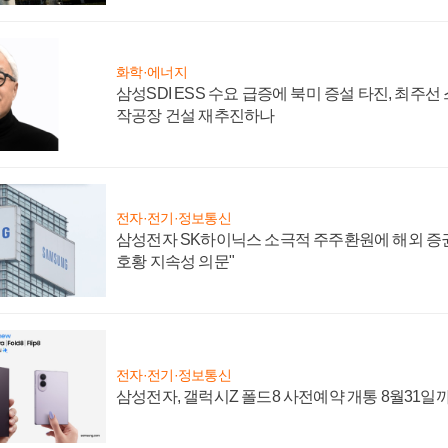
화학·에너지
삼성SDI ESS 수요 급증에 북미 증설 타진, 최주선
작공장 건설 재추진하나
전자·전기·정보통신
삼성전자 SK하이닉스 소극적 주주환원에 해외 증권
호황 지속성 의문"
전자·전기·정보통신
삼성전자, 갤럭시Z 폴드8 사전예약 개통 8월31일