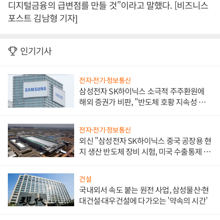
디지털금융의 급변점를 만들 것”이라고 말했다. [비즈니스
포스트 김남형 기자]
인기기사
전자·전기·정보통신
삼성전자 SK하이닉스 소극적 주주환원에
해외 증권가 비판, "반도체 호황 지속성 의
문"
전자·전기·정보통신
외신 "삼성전자 SK하이닉스 중국 공장용 현
지 생산 반도체 장비 시험, 미국 수출통제 대
비"
건설
국내외서 속도 붙는 원전 사업, 삼성물산·현
대건설·대우건설에 다가오는 '약속의 시간'