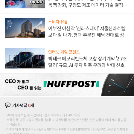
동맹 강화, 구광모 제조·데이터·기술 결집
해 종합 로보틱스 기업으로
소비자·유통
이부진 야심작 '신라스테이' 서울신라호텔
보다 잘 나가, 평택·주문진·해남·건대로 성
장판 더 넓힌다
인터넷·게임·콘텐츠
빅테크 메모리반도체 포함 장기계약 '2.7조
달러' 규모, AI 투자 위축 우려와 반대 신호
기사댓글
0
개
200자까지 쓰실 수 있습니다. (현재 0 byte / 최대 400byte)
저작권 등 다른 사람의 권리를 침해하거나 명예를 훼손하는 댓글은 관련 법률에 의해 제재를 받을
수 있습니다.
타인에게 불쾌감을 주는 욕설 등 비하하는 단어가 내용에 포함되거나 인신공격성 글은 관리자의 판
단에 의해 삭제 합니다.