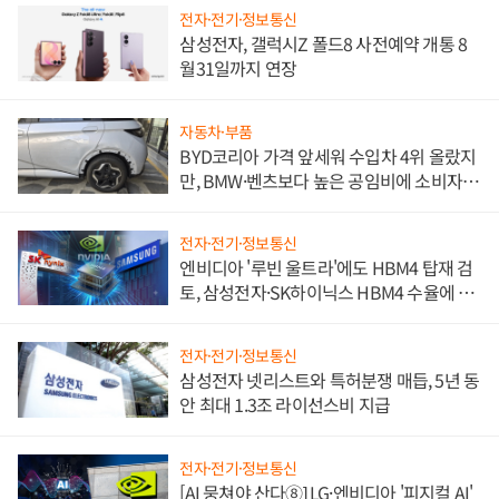
전자·전기·정보통신
삼성전자, 갤럭시Z 폴드8 사전예약 개통 8
월31일까지 연장
자동차·부품
BYD코리아 가격 앞세워 수입차 4위 올랐지
만, BMW·벤츠보다 높은 공임비에 소비자
불만 폭발
전자·전기·정보통신
엔비디아 '루빈 울트라'에도 HBM4 탑재 검
토, 삼성전자·SK하이닉스 HBM4 수율에 주
도권 갈린다
전자·전기·정보통신
삼성전자 넷리스트와 특허분쟁 매듭, 5년 동
안 최대 1.3조 라이선스비 지급
전자·전기·정보통신
[AI 뭉쳐야 산다⑧] LG·엔비디아 '피지컬 AI'