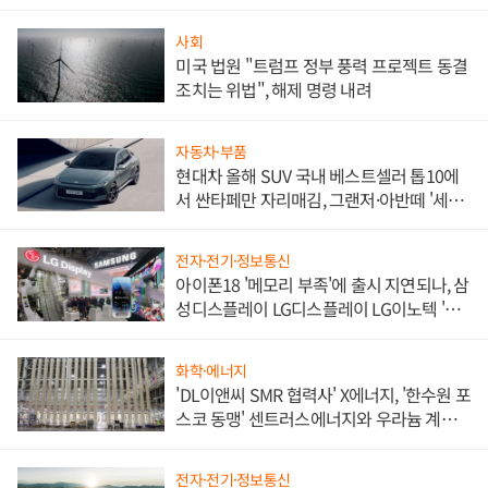
사회
미국 법원 "트럼프 정부 풍력 프로젝트 동결
조치는 위법", 해제 명령 내려
자동차·부품
현대차 올해 SUV 국내 베스트셀러 톱10에
서 싼타페만 자리매김, 그랜저·아반떼 '세단
쌍끌이'로 내수 방어
전자·전기·정보통신
아이폰18 '메모리 부족'에 출시 지연되나, 삼
성디스플레이 LG디스플레이 LG이노텍 '탈
애플' 수익 다각화 속도
화학·에너지
'DL이앤씨 SMR 협력사' X에너지, '한수원 포
스코 동맹' 센트러스에너지와 우라늄 계약
체결
전자·전기·정보통신