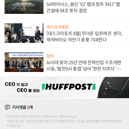
SK하이닉스, 용인 'Y2' 팹과 청주 'M17' 팹
건설에 54조 투자 결정
데스크 리포트
[데스크리포트 8월] 무더운 입추에 든 생각,
제약바이오 하반기 훈풍 기대한다
정치
AI시대 맞아 25년 만에 전력산업 구조개편
시동, '발전5사 통합' 넘어 '한전 지주사' 재편
론도
기사댓글
0
개
200자까지 쓰실 수 있습니다. (현재 0 byte / 최대 400byte)
저작권 등 다른 사람의 권리를 침해하거나 명예를 훼손하는 댓글은 관련 법률에 의해 제재를 받을
수 있습니다.