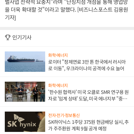
벌사업 전략적 요충지"라며 "난징지점 개점을 통해 영업망
을 더욱 확대할 것"이라고 말했다. [비즈니스포스트 김용원
기자]
인기기사
화학·에너지
로이터 "정제연료 3만 톤 한국에서 러시아
로 이동", 우크라이나의 공격에 수요 늘어
화학·에너지
'한수원 협력사' 미국 오클로 SMR 연구용 원
자로 '임계 상태' 도달, 미국 에너지부 "중요
한 이정표"
전자·전기·정보통신
SK하이닉스 1주당 375원 현금배당 실시, 추
가 주주환원 계획 9월 공개 예정