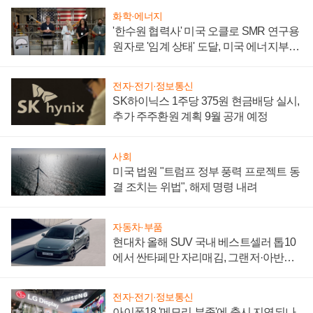
화학·에너지
'한수원 협력사' 미국 오클로 SMR 연구용
원자로 '임계 상태' 도달, 미국 에너지부
"중요한 이정표"
전자·전기·정보통신
SK하이닉스 1주당 375원 현금배당 실시,
추가 주주환원 계획 9월 공개 예정
사회
미국 법원 "트럼프 정부 풍력 프로젝트 동
결 조치는 위법", 해제 명령 내려
자동차·부품
현대차 올해 SUV 국내 베스트셀러 톱10
에서 싼타페만 자리매김, 그랜저·아반떼
'세단 쌍끌이'로 내수 방어
전자·전기·정보통신
아이폰18 '메모리 부족'에 출시 지연되나,