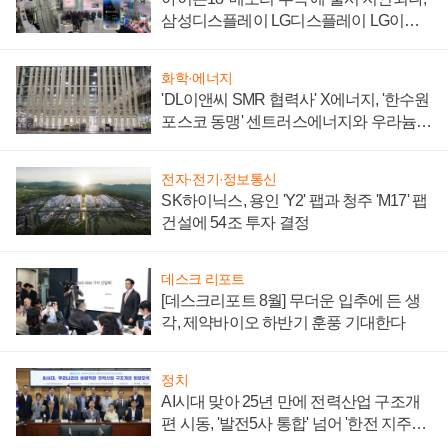
삼성디스플레이 LG디스플레이 LG이노
텍 '탈애플' 수익 다각화 속도
화학·에너지
'DL이앤씨 SMR 협력사' X에너지, '한수원
포스코 동맹' 센트러스에너지와 우라늄
계약 체결
전자·전기·정보통신
SK하이닉스, 용인 'Y2' 팹과 청주 'M17' 팹
건설에 54조 투자 결정
데스크 리포트
[데스크리포트 8월] 무더운 입추에 든 생
각, 제약바이오 하반기 훈풍 기대한다
정치
AI시대 맞아 25년 만에 전력산업 구조개
편 시동, '발전5사 통합' 넘어 '한전 지주사'
재편론도