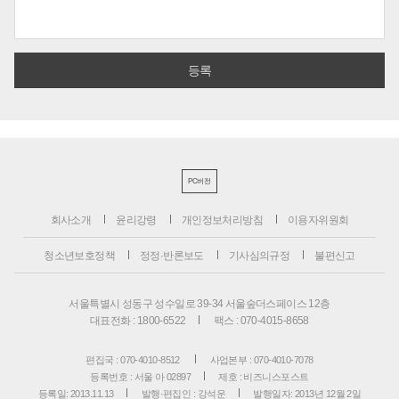
PC버전
회사소개
윤리강령
개인정보처리방침
이용자위원회
청소년보호정책
정정·반론보도
기사심의규정
불편신고
서울특별시 성동구 성수일로 39-34 서울숲더스페이스 12층
대표전화 : 1800-6522
팩스 : 070-4015-8658
편집국 : 070-4010-8512
사업본부 : 070-4010-7078
등록번호 : 서울 아 02897
제호 : 비즈니스포스트
등록일: 2013.11.13
발행·편집인 : 강석운
발행일자: 2013년 12월 2일