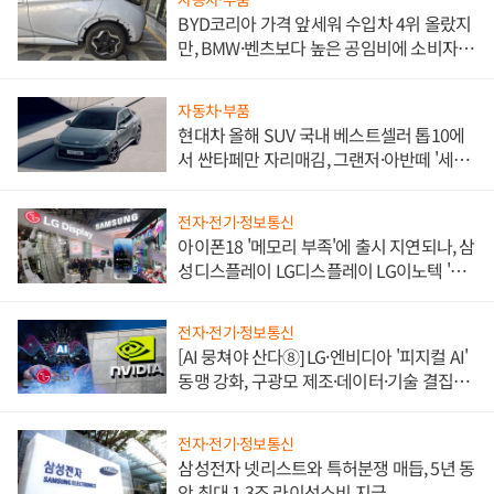
BYD코리아 가격 앞세워 수입차 4위 올랐지
만, BMW·벤츠보다 높은 공임비에 소비자
불만 폭발
자동차·부품
현대차 올해 SUV 국내 베스트셀러 톱10에
서 싼타페만 자리매김, 그랜저·아반떼 '세단
쌍끌이'로 내수 방어
전자·전기·정보통신
아이폰18 '메모리 부족'에 출시 지연되나, 삼
성디스플레이 LG디스플레이 LG이노텍 '탈
애플' 수익 다각화 속도
전자·전기·정보통신
[AI 뭉쳐야 산다⑧] LG·엔비디아 '피지컬 AI'
동맹 강화, 구광모 제조·데이터·기술 결집
해 종합 로보틱스 기업으로
전자·전기·정보통신
삼성전자 넷리스트와 특허분쟁 매듭, 5년 동
안 최대 1.3조 라이선스비 지급