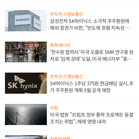
전자·전기·정보통신
삼성전자 SK하이닉스 소극적 주주환원에
해외 증권가 비판, "반도체 호황 지속성 의
문"
화학·에너지
'한수원 협력사' 미국 오클로 SMR 연구용 원
자로 '임계 상태' 도달, 미국 에너지부 "중요
한 이정표"
전자·전기·정보통신
SK하이닉스 1주당 375원 현금배당 실시, 추
가 주주환원 계획 9월 공개 예정
사회
미국 법원 "트럼프 정부 풍력 프로젝트 동결
조치는 위법", 해제 명령 내려
자동차·부품