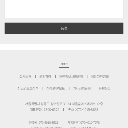
PC버전
회사소개
윤리강령
개인정보처리방침
이용자위원회
청소년보호정책
정정·반론보도
기사심의규정
불편신고
서울특별시 성동구 성수일로 39-34 서울숲더스페이스 12층
대표전화 : 1800-6522
팩스 : 070-4015-8658
편집국 : 070-4010-8512
사업본부 : 070-4010-7078
등록번호 : 서울 아 02897
제호 : 비즈니스포스트