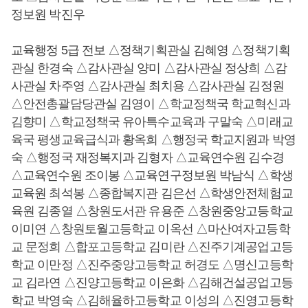
정보원 박진우
교육행정 5급 전보 △정책기획관실 김혜영 △정책기획
관실 한경숙 △감사관실 양미 △감사관실 정상희 △감
사관실 차주영 △감사관실 최치용 △감사관실 김정원
△안전총괄담당관실 김영이 △학교정책국 학교혁신과
김향미 △학교정책국 유아특수교육과 구말숙 △미래교
육국 평생교육급식과 황옥희 △행정국 학교지원과 박영
숙 △행정국 재정복지과 김형자 △교육연수원 김수경
△교육연수원 조이봉 △교육연구정보원 박남식 △학생
교육원 최석봉 △종합복지관 김은선 △학생안전체험교
육원 김종열 △창원도서관 유용준 △창원중앙고등학교
이미연 △창원토월고등학교 이옥선 △마산여자고등학
교 문정희 △합포고등학교 김미란 △진주기계공업고등
학교 이만정 △진주중앙고등학교 허경도 △명신고등학
교 김라연 △진양고등학교 이은화 △김해건설공업고등
학교 박영숙 △김해율하고등학교 이성의 △진영고등학