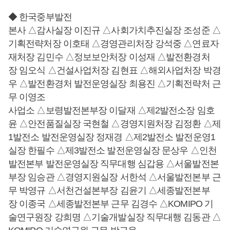
◆ 한국중부발전
본사 △감사실장 이진규 △사회가치추진실장 조성준 △
기획전략처장 이호태 △경영관리처장 강석중 △연료자
재처장 김민수 △정보보안처장 이성재 △발전환경처
장 임오식 △건설사업처장 김현표 △해외사업처장 박경
우 △발전환경처 발전운영실장 최용진 △기획전략처 근
무 이영조
사업소 △보령발전본부장 이달재 △제2발전소장 임호
윤 △안전품질실장 국현철 △경영지원처장 김정환 △제
1발전소 발전운영실장 정재경 △제2발전소 발전운영1
실장 한필수 △제3발전소 발전운영실장 문상우 △인천
발전본부 발전운영실장 직무대행 심갑용 △서울발전본
부장 임승관 △경영지원실장 서한석 △서울발전본부 근
무 박영규 △서천건설본부장 김윤기 △세종발전본부
장 이종국 △세종발전본부 근무 김경수 △KOMIPO 기
술연구원장 강희명 △기술개발실장 직무대행 김동관 △