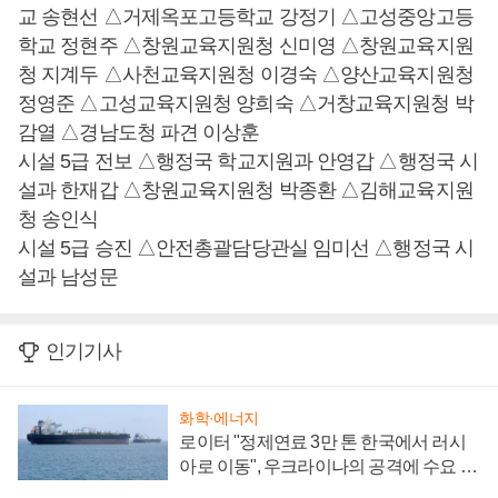
교 송현선 △거제옥포고등학교 강정기 △고성중앙고등
학교 정현주 △창원교육지원청 신미영 △창원교육지원
청 지계두 △사천교육지원청 이경숙 △양산교육지원청
정영준 △고성교육지원청 양희숙 △거창교육지원청 박
감열 △경남도청 파견 이상훈
시설 5급 전보 △행정국 학교지원과 안영갑 △행정국 시
설과 한재갑 △창원교육지원청 박종환 △김해교육지원
청 송인식
시설 5급 승진 △안전총괄담당관실 임미선 △행정국 시
설과 남성문
인기기사
화학·에너지
로이터 "정제연료 3만 톤 한국에서 러시
아로 이동", 우크라이나의 공격에 수요 늘
어