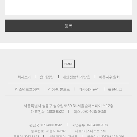
PC버전
회사소개
윤리강령
개인정보처리방침
이용자위원회
청소년보호정책
정정·반론보도
기사심의규정
불편신고
서울특별시 성동구 성수일로 39-34 서울숲더스페이스 12층
대표전화 : 1800-6522
팩스 : 070-4015-8658
편집국 : 070-4010-8512
사업본부 : 070-4010-7078
등록번호 : 서울 아 02897
제호 : 비즈니스포스트
등록일: 2013.11.13
발행·편집인 : 강석운
발행일자: 2013년 12월 2일