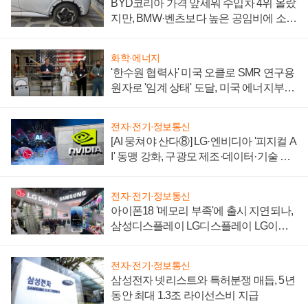
BYD코리아 가격 앞세워 수입차 4위 올랐
지만, BMW·벤츠보다 높은 공임비에 소비
자 불만 폭발
화학·에너지
'한수원 협력사' 미국 오클로 SMR 연구용
원자로 '임계 상태' 도달, 미국 에너지부
"중요한 이정표"
전자·전기·정보통신
[AI 뭉쳐야 산다⑧] LG·엔비디아 '피지컬 A
I' 동맹 강화, 구광모 제조·데이터·기술 결
집해 종합 로보틱스 기업으로
전자·전기·정보통신
아이폰18 '메모리 부족'에 출시 지연되나,
삼성디스플레이 LG디스플레이 LG이노
텍 '탈애플' 수익 다각화 속도
전자·전기·정보통신
삼성전자 넷리스트와 특허분쟁 매듭, 5년
동안 최대 1.3조 라이선스비 지급