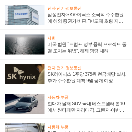
전자·전기·정보통신
삼성전자 SK하이닉스 소극적 주주환원
에 해외 증권가 비판, "반도체 호황 지속
성 의문"
사회
미국 법원 "트럼프 정부 풍력 프로젝트 동
결 조치는 위법", 해제 명령 내려
전자·전기·정보통신
SK하이닉스 1주당 375원 현금배당 실시,
추가 주주환원 계획 9월 공개 예정
자동차·부품
현대차 올해 SUV 국내 베스트셀러 톱10
에서 싼타페만 자리매김, 그랜저·아반떼
'세단 쌍끌이'로 내수 방어
자동차·부품