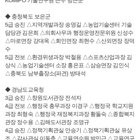
KOMIPO 기술연구원 근무 방근운
◆ 충청북도 보은군
5급 승진 △지역개발과장 송영길 △농업기술센터 기술
담당관 김은희 △의회사무과 행정운영전문위원 신성수
△마로면장 강대옥 △회인면장 최현수 △산외면장 장덕
수
5급 전보 △환경위생과장 박철용 △스포츠산업과장 김
상식 △농업기술센터 소장 홍은표 △삼승면장 김인식
△충북도 남부출장소(파견) 방태석
◆ 경남도교육청
3급 승진 △창원도서관장 전석자
4급 전보 △행정국 총무과장 이경구 △행정국 학교지원
과장 최형숙 △행정국 재정복지과장 황둘숙 △종합복지
관장 정수용 △김해도서관장 조영규
4급 승진 △정책기획관실 안승기 △정책기획관실 유상
조 △감사관실 이동춘 △교육연수원 박민근 △교육연구