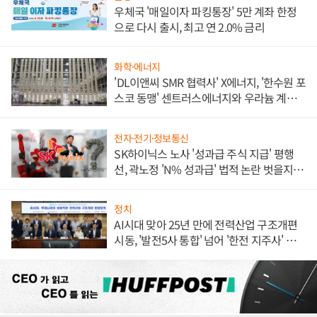
우체국 '매일이자 파킹통장' 5만 계좌 한정
으로 다시 출시, 최고 연 2.0% 금리
화학·에너지
'DL이앤씨 SMR 협력사' X에너지, '한수원 포
스코 동맹' 센트러스에너지와 우라늄 계약
체결
전자·전기·정보통신
SK하이닉스 노사 '성과급 주식 지급' 평행
선, 곽노정 'N% 성과급' 법적 논란 벗을지 주
목
정치
AI시대 맞아 25년 만에 전력산업 구조개편
시동, '발전5사 통합' 넘어 '한전 지주사' 재편
론도