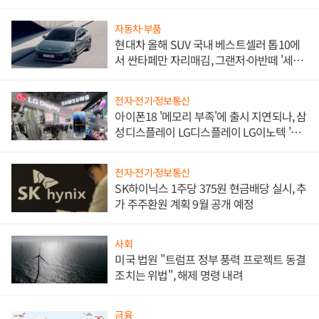
한 이정표"
자동차·부품
현대차 올해 SUV 국내 베스트셀러 톱10에
서 싼타페만 자리매김, 그랜저·아반떼 '세단
쌍끌이'로 내수 방어
전자·전기·정보통신
아이폰18 '메모리 부족'에 출시 지연되나, 삼
성디스플레이 LG디스플레이 LG이노텍 '탈
애플' 수익 다각화 속도
전자·전기·정보통신
SK하이닉스 1주당 375원 현금배당 실시, 추
가 주주환원 계획 9월 공개 예정
사회
미국 법원 "트럼프 정부 풍력 프로젝트 동결
조치는 위법", 해제 명령 내려
금융