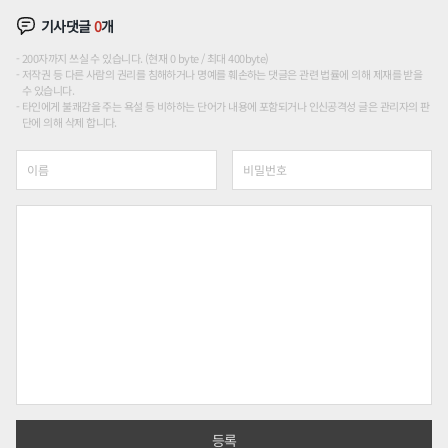
기사댓글
0
개
200자까지 쓰실 수 있습니다. (현재 0 byte / 최대 400byte)
저작권 등 다른 사람의 권리를 침해하거나 명예를 훼손하는 댓글은 관련 법률에 의해 제재를 받을
수 있습니다.
타인에게 불쾌감을 주는 욕설 등 비하하는 단어가 내용에 포함되거나 인신공격성 글은 관리자의 판
단에 의해 삭제 합니다.