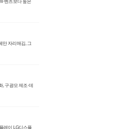
MW·벤츠보다 높은
페만 자리매김, 그
강화, 구광모 제조·데
스플레이 LG디스플