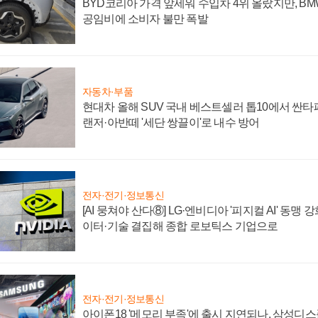
BYD코리아 가격 앞세워 수입차 4위 올랐지만, B
공임비에 소비자 불만 폭발
자동차·부품
현대차 올해 SUV 국내 베스트셀러 톱10에서 싼타
랜저·아반떼 '세단 쌍끌이'로 내수 방어
전자·전기·정보통신
[AI 뭉쳐야 산다⑧] LG·엔비디아 '피지컬 AI' 동맹 
이터·기술 결집해 종합 로보틱스 기업으로
전자·전기·정보통신
아이폰18 '메모리 부족'에 출시 지연되나, 삼성디