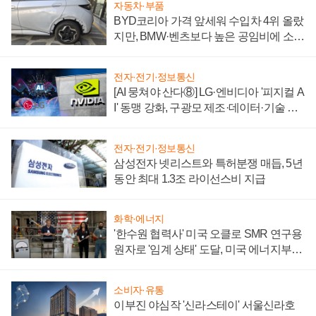
자동차·부품
BYD코리아 가격 앞세워 수입차 4위 올랐
지만, BMW·벤츠보다 높은 공임비에 소비
자 불만 폭발
전자·전기·정보통신
[AI 뭉쳐야 산다⑧] LG·엔비디아 '피지컬 A
I' 동맹 강화, 구광모 제조·데이터·기술 결
집해 종합 로보틱스 기업으로
전자·전기·정보통신
삼성전자 넷리스트와 특허분쟁 매듭, 5년
동안 최대 1.3조 라이선스비 지급
화학·에너지
'한수원 협력사' 미국 오클로 SMR 연구용
원자로 '임계 상태' 도달, 미국 에너지부
"중요한 이정표"
소비자·유통
이부진 야심작 '신라스테이' 서울신라호