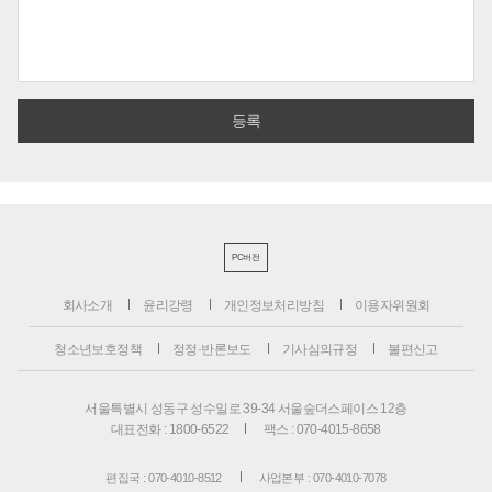
PC버전
회사소개
윤리강령
개인정보처리방침
이용자위원회
청소년보호정책
정정·반론보도
기사심의규정
불편신고
서울특별시 성동구 성수일로 39-34 서울숲더스페이스 12층
대표전화 : 1800-6522
팩스 : 070-4015-8658
편집국 : 070-4010-8512
사업본부 : 070-4010-7078