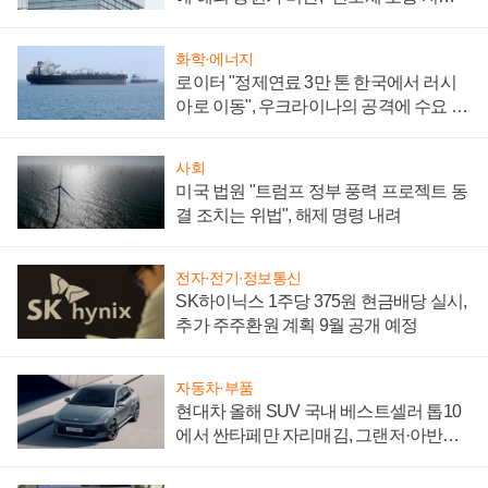
성 의문"
화학·에너지
로이터 "정제연료 3만 톤 한국에서 러시
아로 이동", 우크라이나의 공격에 수요 늘
어
사회
미국 법원 "트럼프 정부 풍력 프로젝트 동
결 조치는 위법", 해제 명령 내려
전자·전기·정보통신
SK하이닉스 1주당 375원 현금배당 실시,
추가 주주환원 계획 9월 공개 예정
자동차·부품
현대차 올해 SUV 국내 베스트셀러 톱10
에서 싼타페만 자리매김, 그랜저·아반떼
'세단 쌍끌이'로 내수 방어