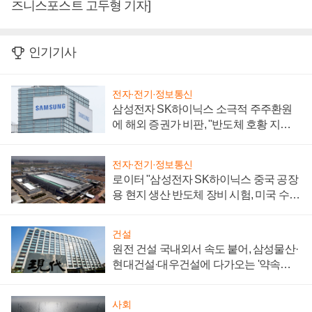
즈니스포스트 고두형 기자]
인기기사
전자·전기·정보통신
삼성전자 SK하이닉스 소극적 주주환원
에 해외 증권가 비판, "반도체 호황 지속
성 의문"
전자·전기·정보통신
로이터 "삼성전자 SK하이닉스 중국 공장
용 현지 생산 반도체 장비 시험, 미국 수출
통제 대비"
건설
원전 건설 국내외서 속도 붙어, 삼성물산·
현대건설·대우건설에 다가오는 '약속의
시간'
사회