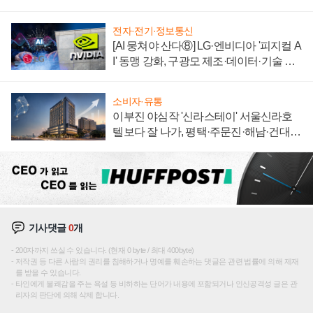
전자·전기·정보통신
[AI 뭉쳐야 산다⑧] LG·엔비디아 '피지컬 A
I' 동맹 강화, 구광모 제조·데이터·기술 결
집해 종합 로보틱스 기업으로
소비자·유통
이부진 야심작 '신라스테이' 서울신라호
텔보다 잘 나가, 평택·주문진·해남·건대로
성장판 더 넓힌다
기사댓글
0
개
200자까지 쓰실 수 있습니다. (현재 0 byte / 최대 400byte)
저작권 등 다른 사람의 권리를 침해하거나 명예를 훼손하는 댓글은 관련 법률에 의해 제재
를 받을 수 있습니다.
타인에게 불쾌감을 주는 욕설 등 비하하는 단어가 내용에 포함되거나 인신공격성 글은 관
리자의 판단에 의해 삭제 합니다.