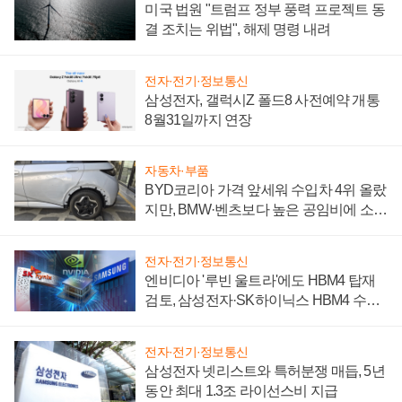
미국 법원 "트럼프 정부 풍력 프로젝트 동
결 조치는 위법", 해제 명령 내려
전자·전기·정보통신
삼성전자, 갤럭시Z 폴드8 사전예약 개통
8월31일까지 연장
자동차·부품
BYD코리아 가격 앞세워 수입차 4위 올랐
지만, BMW·벤츠보다 높은 공임비에 소비
자 불만 폭발
전자·전기·정보통신
엔비디아 '루빈 울트라'에도 HBM4 탑재
검토, 삼성전자·SK하이닉스 HBM4 수율
에 주도권 갈린다
전자·전기·정보통신
삼성전자 넷리스트와 특허분쟁 매듭, 5년
동안 최대 1.3조 라이선스비 지급