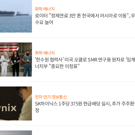
화학·에너지
로이터 "정제연료 3만 톤 한국에서 러시아로 이동",
수요 늘어
화학·에너지
'한수원 협력사' 미국 오클로 SMR 연구용 원자로 '임계 
너지부 "중요한 이정표"
전자·전기·정보통신
SK하이닉스 1주당 375원 현금배당 실시, 추가 주주환
정