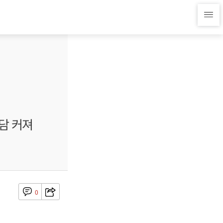
담 커져
0