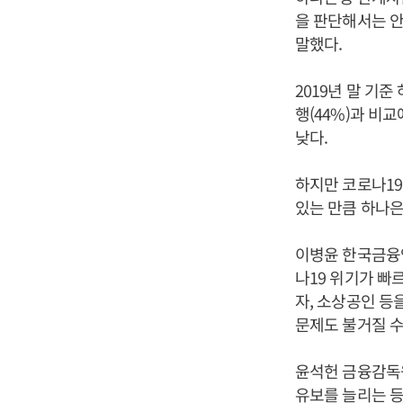
을 판단해서는 안
말했다.
2019년 말 기준
행(44%)과 비
낮다.
하지만 코로나1
있는 만큼 하나은
이병윤 한국금융연
나19 위기가 빠
자, 소상공인 등
문제도 불거질 수
윤석헌 금융감독
유보를 늘리는 등