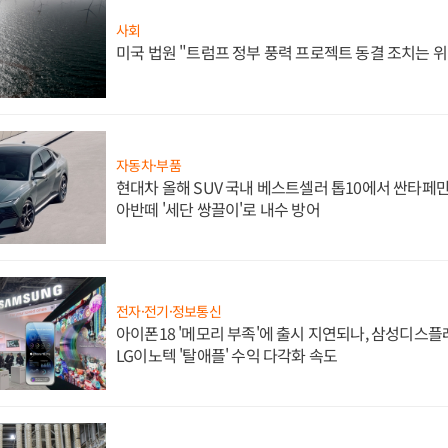
사회
미국 법원 "트럼프 정부 풍력 프로젝트 동결 조치는 위
자동차·부품
현대차 올해 SUV 국내 베스트셀러 톱10에서 싼타페만
아반떼 '세단 쌍끌이'로 내수 방어
전자·전기·정보통신
아이폰18 '메모리 부족'에 출시 지연되나, 삼성디스
LG이노텍 '탈애플' 수익 다각화 속도