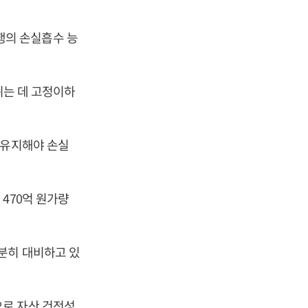
행의 손실흡수 능
뉘는 데 고정이하
 유지해야 손실
470억 원가량
분히 대비하고 있
으로 자산 건전성