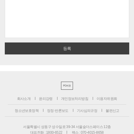
PC버전
회사소개
윤리강령
개인정보처리방침
이용자위원회
청소년보호정책
정정·반론보도
기사심의규정
불편신고
서울특별시 성동구 성수일로 39-34 서울숲더스페이스 12층
대표전화 : 1800-6522
팩스 : 070-4015-8658