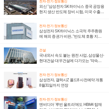
전자·전기·정보통신
외신 "삼성전자 SK하이닉스 중국 공장용
현지 생산 반도체 장비 시험, 미국 수출통
제 대비"
전자·전기·정보통신
삼성전자 SK하이닉스 소극적 주주환원
에 해외 증권가 비판, "반도체 호황 지속
성 의문"
건설
국내외서 속도 붙는 원전 사업, 삼성물산·
현대건설·대우건설에 다가오는 '약속의
시간'
전자·전기·정보통신
삼성전자, 갤럭시Z 폴드8 사전예약 개통
8월31일까지 연장
전자·전기·정보통신
엔비디아 '루빈 울트라'에도 HBM4 탑재