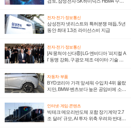
검토, 삼성전자·SK하이닉스 HBM4 수율
에 주도권 갈린다
전자·전기·정보통신
삼성전자 넷리스트와 특허분쟁 매듭, 5년
동안 최대 1.3조 라이선스비 지급
전자·전기·정보통신
[AI 뭉쳐야 산다⑧] LG·엔비디아 '피지컬 A
I' 동맹 강화, 구광모 제조·데이터·기술 결
집해 종합 로보틱스 기업으로
자동차·부품
BYD코리아 가격 앞세워 수입차 4위 올랐
지만, BMW·벤츠보다 높은 공임비에 소비
자 불만 폭발
인터넷·게임·콘텐츠
빅테크 메모리반도체 포함 장기계약 '2.7
조 달러' 규모, AI 투자 위축 우려와 반대
신호