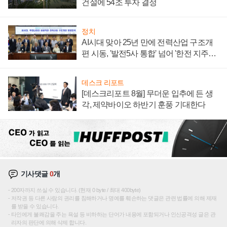
건설에 54조 투자 결정
정치
AI시대 맞아 25년 만에 전력산업 구조개
편 시동, '발전5사 통합' 넘어 '한전 지주사'
재편론도
데스크 리포트
[데스크리포트 8월] 무더운 입추에 든 생
각, 제약바이오 하반기 훈풍 기대한다
기사댓글
0
개
200자까지 쓰실 수 있습니다. (현재 0 byte / 최대 400byte)
저작권 등 다른 사람의 권리를 침해하거나 명예를 훼손하는 댓글은 관련 법률에 의해 제재
를 받을 수 있습니다.
타인에게 불쾌감을 주는 욕설 등 비하하는 단어가 내용에 포함되거나 인신공격성 글은 관
리자의 판단에 의해 삭제 합니다.