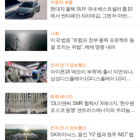
자동차·부품
현대차 올해 SUV 국내 베스트셀러 톱10
에서 싼타페만 자리매김, 그랜저·아반떼
'세단 쌍끌이'로 내수 방어
사회
미국 법원 "트럼프 정부 풍력 프로젝트 동
결 조치는 위법", 해제 명령 내려
전자·전기·정보통신
아이폰18 '메모리 부족'에 출시 지연되나,
삼성디스플레이 LG디스플레이 LG이노
텍 '탈애플' 수익 다각화 속도
화학·에너지
'DL이앤씨 SMR 협력사' X에너지, '한수원
포스코 동맹' 센트러스에너지와 우라늄
계약 체결
전자·전기·정보통신
SK하이닉스, 용인 'Y2' 팹과 청주 'M17' 팹