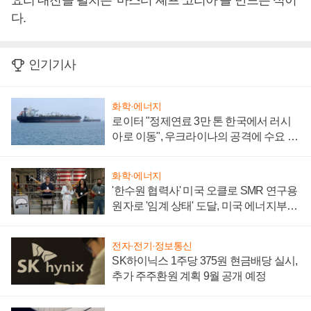
요리 대전을 펼치는 ‘마스터 셰프 코리아’를 만드는 식이
다.
인기기사
화학·에너지
로이터 "정제연료 3만 톤 한국에서 러시
아로 이동", 우크라이나의 공격에 수요 늘
어
화학·에너지
'한수원 협력사' 미국 오클로 SMR 연구용
원자로 '임계 상태' 도달, 미국 에너지부
"중요한 이정표"
전자·전기·정보통신
SK하이닉스 1주당 375원 현금배당 실시,
추가 주주환원 계획 9월 공개 예정