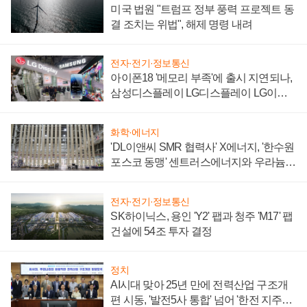
미국 법원 "트럼프 정부 풍력 프로젝트 동
결 조치는 위법", 해제 명령 내려
전자·전기·정보통신
아이폰18 '메모리 부족'에 출시 지연되나,
삼성디스플레이 LG디스플레이 LG이노
텍 '탈애플' 수익 다각화 속도
화학·에너지
'DL이앤씨 SMR 협력사' X에너지, '한수원
포스코 동맹' 센트러스에너지와 우라늄
계약 체결
전자·전기·정보통신
SK하이닉스, 용인 'Y2' 팹과 청주 'M17' 팹
건설에 54조 투자 결정
정치
AI시대 맞아 25년 만에 전력산업 구조개
편 시동, '발전5사 통합' 넘어 '한전 지주사'