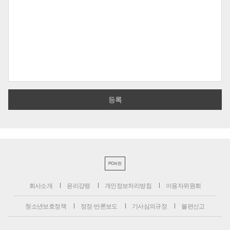
PC버전
회사소개
윤리강령
개인정보처리방침
이용자위원회
청소년보호정책
정정·반론보도
기사심의규정
불편신고