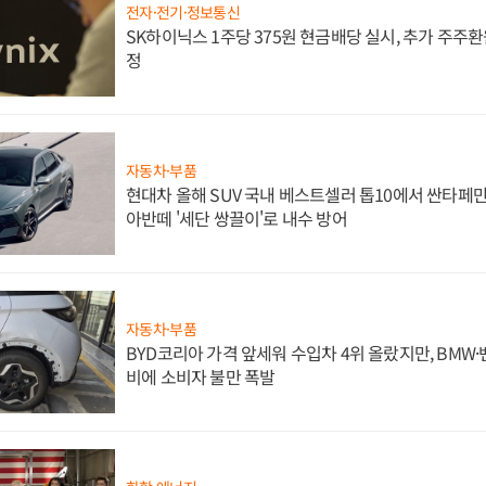
전자·전기·정보통신
SK하이닉스 1주당 375원 현금배당 실시, 추가 주주환
정
자동차·부품
현대차 올해 SUV 국내 베스트셀러 톱10에서 싼타페만
아반떼 '세단 쌍끌이'로 내수 방어
자동차·부품
BYD코리아 가격 앞세워 수입차 4위 올랐지만, BMW
비에 소비자 불만 폭발