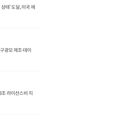
상태' 도달, 미국 에
화, 구광모 제조·데이
.3조 라이선스비 지