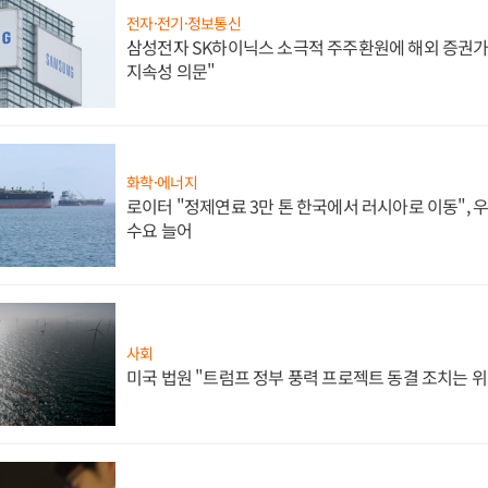
전자·전기·정보통신
삼성전자 SK하이닉스 소극적 주주환원에 해외 증권가 
지속성 의문"
화학·에너지
로이터 "정제연료 3만 톤 한국에서 러시아로 이동",
수요 늘어
사회
미국 법원 "트럼프 정부 풍력 프로젝트 동결 조치는 위