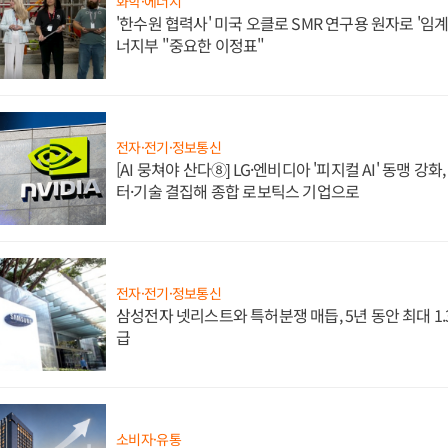
화학·에너지
'한수원 협력사' 미국 오클로 SMR 연구용 원자로 '임계 
너지부 "중요한 이정표"
전자·전기·정보통신
[AI 뭉쳐야 산다⑧] LG·엔비디아 '피지컬 AI' 동맹 강
터·기술 결집해 종합 로보틱스 기업으로
전자·전기·정보통신
삼성전자 넷리스트와 특허분쟁 매듭, 5년 동안 최대 1
급
소비자·유통