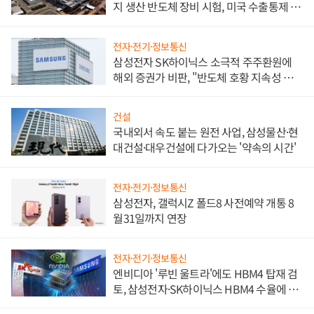
지 생산 반도체 장비 시험, 미국 수출통제 대
비"
전자·전기·정보통신
삼성전자 SK하이닉스 소극적 주주환원에
해외 증권가 비판, "반도체 호황 지속성 의
문"
건설
국내외서 속도 붙는 원전 사업, 삼성물산·현
대건설·대우건설에 다가오는 '약속의 시간'
전자·전기·정보통신
삼성전자, 갤럭시Z 폴드8 사전예약 개통 8
월31일까지 연장
전자·전기·정보통신
엔비디아 '루빈 울트라'에도 HBM4 탑재 검
토, 삼성전자·SK하이닉스 HBM4 수율에 주
도권 갈린다