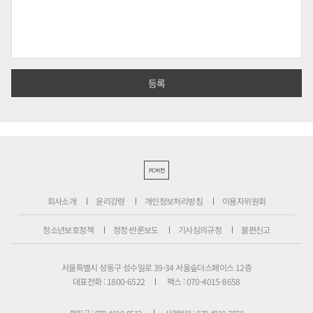
PC버전
회사소개
윤리강령
개인정보처리방침
이용자위원회
청소년보호정책
정정·반론보도
기사심의규정
불편신고
서울특별시 성동구 성수일로 39-34 서울숲더스페이스 12층
대표전화 : 1800-6522
팩스 : 070-4015-8658