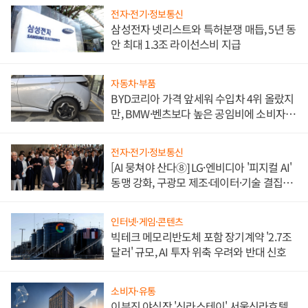
전자·전기·정보통신
삼성전자 넷리스트와 특허분쟁 매듭, 5년 동
안 최대 1.3조 라이선스비 지급
자동차·부품
BYD코리아 가격 앞세워 수입차 4위 올랐지
만, BMW·벤츠보다 높은 공임비에 소비자
불만 폭발
전자·전기·정보통신
[AI 뭉쳐야 산다⑧] LG·엔비디아 '피지컬 AI'
동맹 강화, 구광모 제조·데이터·기술 결집
해 종합 로보틱스 기업으로
인터넷·게임·콘텐츠
빅테크 메모리반도체 포함 장기계약 '2.7조
달러' 규모, AI 투자 위축 우려와 반대 신호
소비자·유통
이부진 야심작 '신라스테이' 서울신라호텔