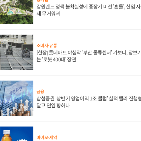
강원랜드 정책 불확실성에 중장기 비전 '흔들', 신임 
제 무거워져
소비자·유통
[현장] 롯데마트 야심작 '부산 물류센터' 가보니, 장보
는 '로봇 400대' 장관
금융
삼섬증권 '상반기 영업이익 1조 클럽' 실적 랠리 진행형
달고 연임 향하나
바이오·제약