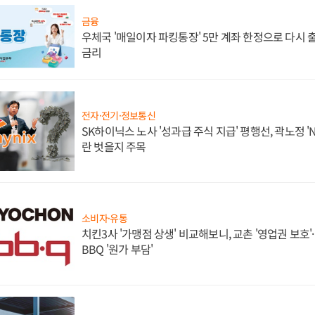
금융
우체국 '매일이자 파킹통장' 5만 계좌 한정으로 다시 출시
금리
전자·전기·정보통신
SK하이닉스 노사 '성과급 주식 지급' 평행선, 곽노정 '
란 벗을지 주목
소비자·유통
치킨3사 '가맹점 상생' 비교해보니, 교촌 '영업권 보호'·b
BBQ '원가 부담'