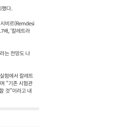
시했다.
비르(Remdesi
1.7배, ‘칼레트라
이라는 전망도 나
세포실험에서 칼레트
며 “기존 시험관
할 것”이라고 내