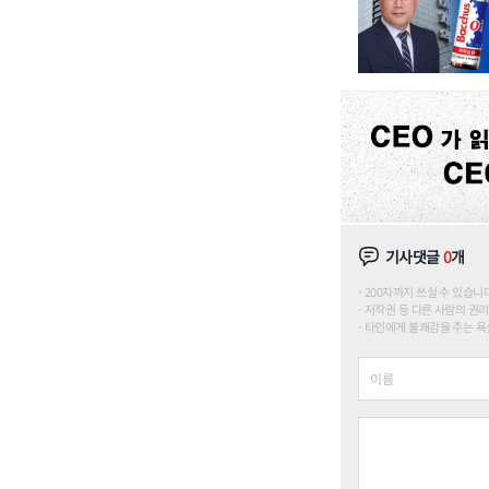
기사댓글
0
개
200자까지 쓰실 수 있습니다. (
저작권 등 다른 사람의 권리
타인에게 불쾌감을 주는 욕설