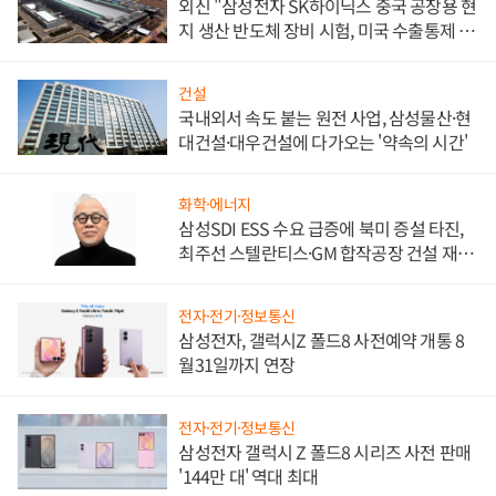
외신 "삼성전자 SK하이닉스 중국 공장용 현
지 생산 반도체 장비 시험, 미국 수출통제 대
비"
건설
국내외서 속도 붙는 원전 사업, 삼성물산·현
대건설·대우건설에 다가오는 '약속의 시간'
화학·에너지
삼성SDI ESS 수요 급증에 북미 증설 타진,
최주선 스텔란티스·GM 합작공장 건설 재추
진하나
전자·전기·정보통신
삼성전자, 갤럭시Z 폴드8 사전예약 개통 8
월31일까지 연장
전자·전기·정보통신
삼성전자 갤럭시 Z 폴드8 시리즈 사전 판매
'144만 대' 역대 최대