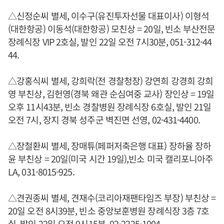
△신정순씨 별세, 이수구(유진투자선물 대표이사) 이형석
(대한항공) 이동석(대한항공) 모친상 = 20일, 빈소 부산전문
장례식장 VIP 2호실, 발인 22일 오전 7시30분, 051-312-44
44.
△강홍식씨 별세, 강희락(전 경찰청장) 강연희 강경희 강희
영 부친상, 김헌영(경북 왜관 순심여중 교사) 장인상 = 19일
오후 11시43분, 빈소 경찰병원 장례식장 6호실, 발인 21일
오전 7시, 장지 경북 성주군 벽진면 선영, 02-431-4400.
△장철환씨 별세, 장매튜(페퍼저축은행 대표) 장하율 장하
윤 부친상 = 20일(미국 시간 19일),빈소 미국 캘리포니아주
LA, 031-8015-925.
△견권종씨 별세, 견재수(코리아재팬타임즈 부장) 부친상 =
20일 오전 8시39분, 빈소 중앙보훈병원 장례식장 3층 7호
실, 발인 22일 오전 9시15분, 02-2225-1004.