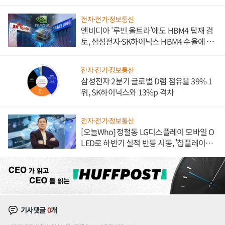
전자·전기·정보통신
엔비디아 '루빈 울트라'에도 HBM4 탑재 검
토, 삼성전자·SK하이닉스 HBM4 수율에 주
도권 갈린다
전자·전기·정보통신
삼성전자 2분기 글로벌 D램 점유율 39% 1
위, SK하이닉스와 13%p 격차
전자·전기·정보통신
[오늘Who] 정철동 LG디스플레이 모바일 O
LED로 하반기 실적 반등 시동, '칩플레이
션'에 가격 인하 압박은 부담
기사댓글
0
개