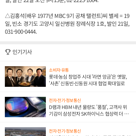
△김홍석(배우 1977년 MBC 9기 공채 탤런트)씨 별세 = 19
일, 빈소 경기도 고양시 일산병원 장례식장 1호, 발인 21일,
031-900-0444.
인기기사
소비자·유통
롯데·농심 창업주 시대 '라면 앙금'은 옛말,
'사촌' 신동빈·신동원 시대 협업 확대일로
전자·전기·정보통신
D램과 HBM 내년 물량도 '품절', 고객사 위
기감이 삼성전자 SK하이닉스 협상력 더 키
워
전자·전기·정보통신