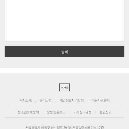
PC버전
회사소개
윤리강령
개인정보처리방침
이용자위원회
청소년보호정책
정정·반론보도
기사심의규정
불편신고
서울특별시 성동구 성수일로 39-34 서울숲더스페이스 12층