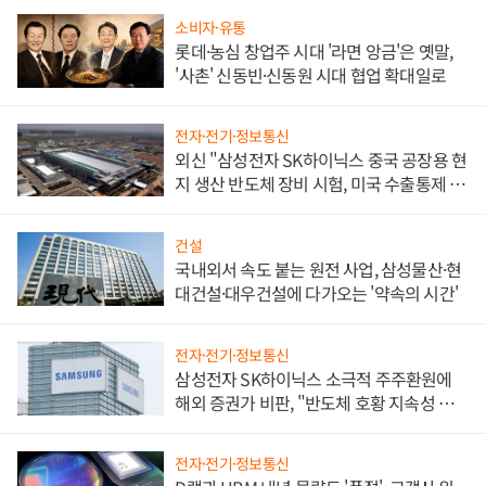
소비자·유통
롯데·농심 창업주 시대 '라면 앙금'은 옛말,
'사촌' 신동빈·신동원 시대 협업 확대일로
전자·전기·정보통신
외신 "삼성전자 SK하이닉스 중국 공장용 현
지 생산 반도체 장비 시험, 미국 수출통제 대
비"
건설
국내외서 속도 붙는 원전 사업, 삼성물산·현
대건설·대우건설에 다가오는 '약속의 시간'
전자·전기·정보통신
삼성전자 SK하이닉스 소극적 주주환원에
해외 증권가 비판, "반도체 호황 지속성 의
문"
전자·전기·정보통신