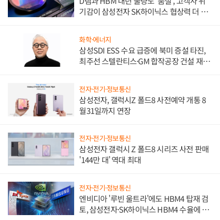
D램과 HBM 내년 물량도 '품절', 고객사 위
기감이 삼성전자 SK하이닉스 협상력 더 키
워
화학·에너지
삼성SDI ESS 수요 급증에 북미 증설 타진,
최주선 스텔란티스·GM 합작공장 건설 재추
진하나
전자·전기·정보통신
삼성전자, 갤럭시Z 폴드8 사전예약 개통 8
월31일까지 연장
전자·전기·정보통신
삼성전자 갤럭시 Z 폴드8 시리즈 사전 판매
'144만 대' 역대 최대
전자·전기·정보통신
엔비디아 '루빈 울트라'에도 HBM4 탑재 검
토, 삼성전자·SK하이닉스 HBM4 수율에 주