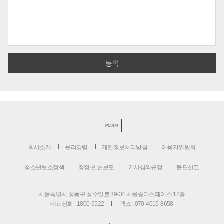
PC버전
회사소개
윤리강령
개인정보처리방침
이용자위원회
청소년보호정책
정정·반론보도
기사심의규정
불편신고
서울특별시 성동구 성수일로 39-34 서울숲더스페이스 12층
대표전화 : 1800-6522
팩스 : 070-4015-8658