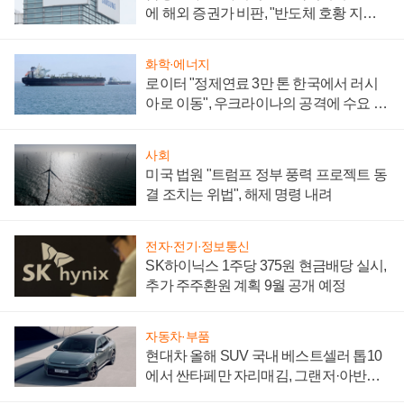
에 해외 증권가 비판, "반도체 호황 지속
성 의문"
화학·에너지
로이터 "정제연료 3만 톤 한국에서 러시
아로 이동", 우크라이나의 공격에 수요 늘
어
사회
미국 법원 "트럼프 정부 풍력 프로젝트 동
결 조치는 위법", 해제 명령 내려
전자·전기·정보통신
SK하이닉스 1주당 375원 현금배당 실시,
추가 주주환원 계획 9월 공개 예정
자동차·부품
현대차 올해 SUV 국내 베스트셀러 톱10
에서 싼타페만 자리매김, 그랜저·아반떼
'세단 쌍끌이'로 내수 방어