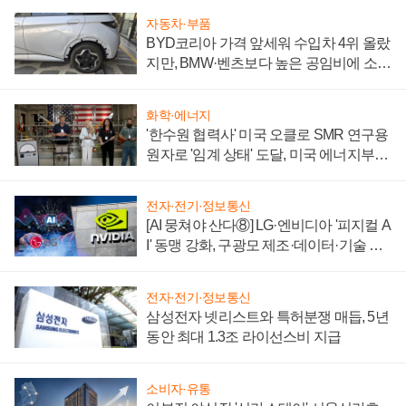
자동차·부품
BYD코리아 가격 앞세워 수입차 4위 올랐
지만, BMW·벤츠보다 높은 공임비에 소비
자 불만 폭발
화학·에너지
'한수원 협력사' 미국 오클로 SMR 연구용
원자로 '임계 상태' 도달, 미국 에너지부
"중요한 이정표"
전자·전기·정보통신
[AI 뭉쳐야 산다⑧] LG·엔비디아 '피지컬 A
I' 동맹 강화, 구광모 제조·데이터·기술 결
집해 종합 로보틱스 기업으로
전자·전기·정보통신
삼성전자 넷리스트와 특허분쟁 매듭, 5년
동안 최대 1.3조 라이선스비 지급
소비자·유통