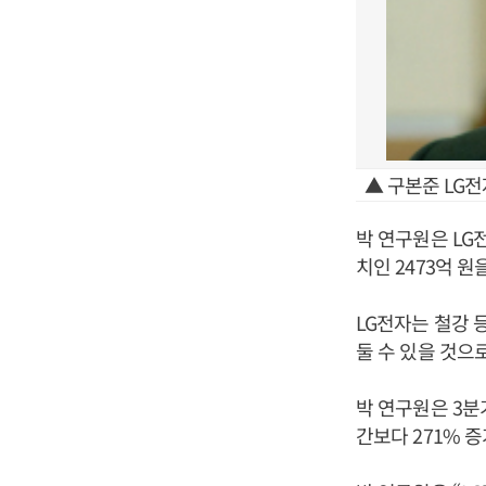
▲ 구본준 LG전
박 연구원은 LG
치인 2473억 
LG전자는 철강 
둘 수 있을 것으
박 연구원은 3분
간보다 271% 