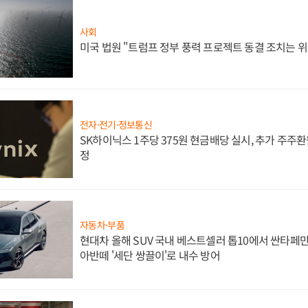
사회
미국 법원 "트럼프 정부 풍력 프로젝트 동결 조치는 위
전자·전기·정보통신
SK하이닉스 1주당 375원 현금배당 실시, 추가 주주환
정
자동차·부품
현대차 올해 SUV 국내 베스트셀러 톱10에서 싼타페만
아반떼 '세단 쌍끌이'로 내수 방어