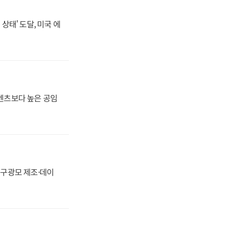
상태' 도달, 미국 에
·벤츠보다 높은 공임
화, 구광모 제조·데이