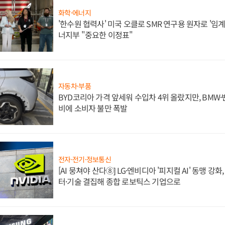
화학·에너지
'한수원 협력사' 미국 오클로 SMR 연구용 원자로 '임계 
너지부 "중요한 이정표"
자동차·부품
BYD코리아 가격 앞세워 수입차 4위 올랐지만, BMW
비에 소비자 불만 폭발
전자·전기·정보통신
[AI 뭉쳐야 산다⑧] LG·엔비디아 '피지컬 AI' 동맹 강
터·기술 결집해 종합 로보틱스 기업으로