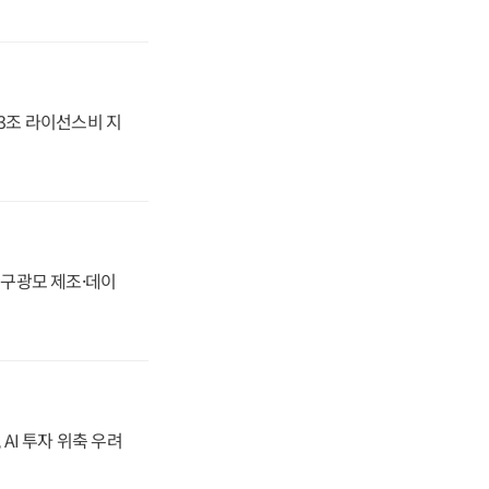
.3조 라이선스비 지
화, 구광모 제조·데이
 AI 투자 위축 우려