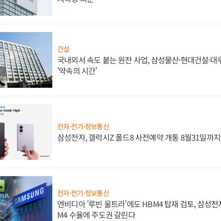
건설
국내외서 속도 붙는 원전 사업, 삼성물산·현대건설·
'약속의 시간'
전자·전기·정보통신
삼성전자, 갤럭시Z 폴드8 사전예약 개통 8월31일까
전자·전기·정보통신
엔비디아 '루빈 울트라'에도 HBM4 탑재 검토, 삼성전
M4 수율에 주도권 갈린다