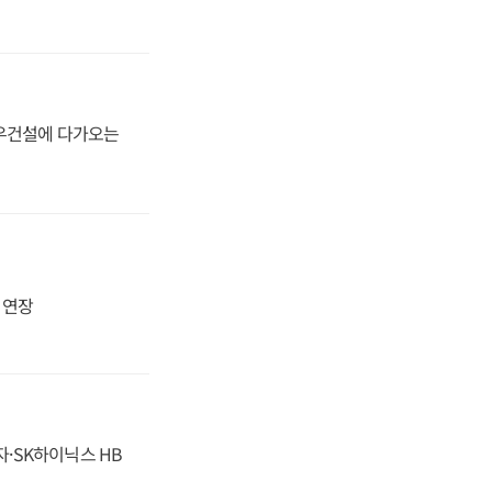
대우건설에 다가오는
지 연장
자·SK하이닉스 HB