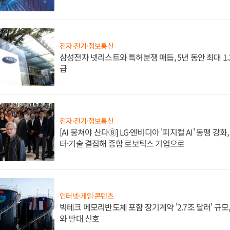
전자·전기·정보통신
삼성전자 넷리스트와 특허분쟁 매듭, 5년 동안 최대 1
급
전자·전기·정보통신
[AI 뭉쳐야 산다⑧] LG·엔비디아 '피지컬 AI' 동맹 강
터·기술 결집해 종합 로보틱스 기업으로
인터넷·게임·콘텐츠
빅테크 메모리반도체 포함 장기계약 '2.7조 달러' 규모,
와 반대 신호