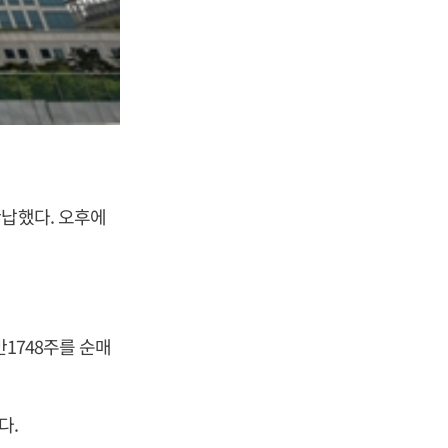
반납했다. 오후에
만1748주를 순매
다.