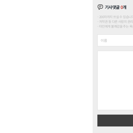
기사댓글
0
개
200자까지 쓰실 수 있습니다. (
저작권 등 다른 사람의 권리
타인에게 불쾌감을 주는 욕설