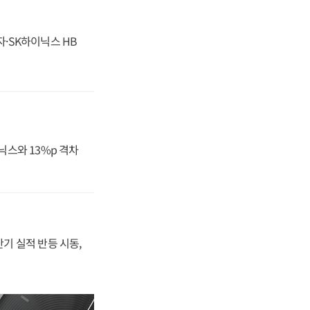
자·SK하이닉스 HB
닉스와 13%p 격차
반기 실적 반등 시동,