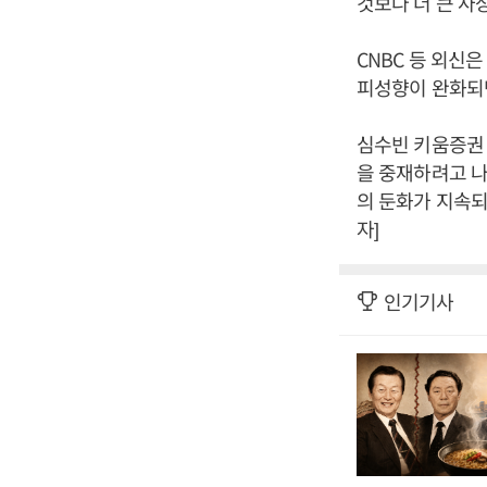
것보다 더 큰 사
CNBC 등 외신
피성향이 완화되
심수빈 키움증권
을 중재하려고 나
의 둔화가 지속되
자]
인기기사