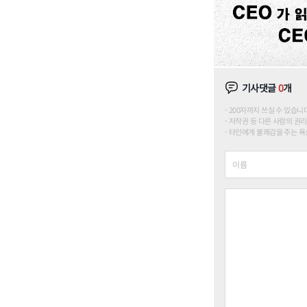
기사댓글
0
개
200자까지 쓰실 수 있습니다. (
저작권 등 다른 사람의 권리
타인에게 불쾌감을 주는 욕설