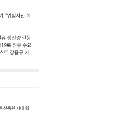
며 “위험자산 회
원유 생산량 갈등
19로 원유 수요
스트 강용규 기
동빈·신동원 시대 협