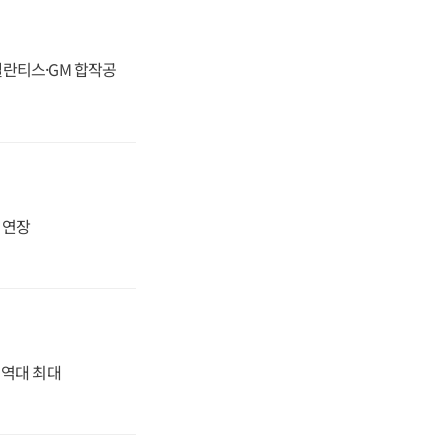
스텔란티스·GM 합작공
지 연장
' 역대 최대