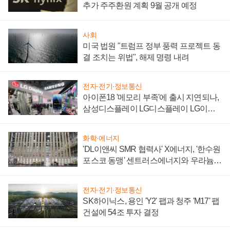
추가 주주환원 계획 9월 공개 예정
사회
미국 법원 "트럼프 정부 풍력 프로젝트 동
결 조치는 위법", 해제 명령 내려
전자·전기·정보통신
아이폰18 '메모리 부족'에 출시 지연되나,
삼성디스플레이 LG디스플레이 LG이노
텍 '탈애플' 수익 다각화 속도
화학·에너지
'DL이앤씨 SMR 협력사' X에너지, '한수원
포스코 동맹' 센트러스에너지와 우라늄
계약 체결
전자·전기·정보통신
SK하이닉스, 용인 'Y2' 팹과 청주 'M17' 팹
건설에 54조 투자 결정