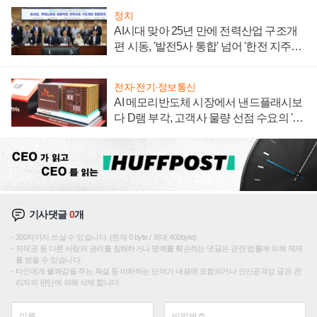
정치
AI시대 맞아 25년 만에 전력산업 구조개
편 시동, '발전5사 통합' 넘어 '한전 지주사'
재편론도
전자·전기·정보통신
AI 메모리반도체 시장에서 낸드플래시보
다 D램 부각, 고객사 물량 선점 수요의 '우
선순위'
기사댓글
0
개
200자까지 쓰실 수 있습니다. (현재 0 byte / 최대 400byte)
저작권 등 다른 사람의 권리를 침해하거나 명예를 훼손하는 댓글은 관련 법률에 의해 제재
를 받을 수 있습니다.
타인에게 불쾌감을 주는 욕설 등 비하하는 단어가 내용에 포함되거나 인신공격성 글은 관
리자의 판단에 의해 삭제 합니다.