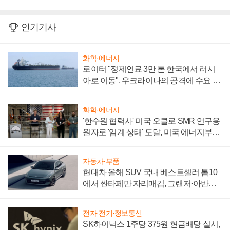
인기기사
화학·에너지
로이터 "정제연료 3만 톤 한국에서 러시
아로 이동", 우크라이나의 공격에 수요 늘
어
화학·에너지
'한수원 협력사' 미국 오클로 SMR 연구용
원자로 '임계 상태' 도달, 미국 에너지부
"중요한 이정표"
자동차·부품
현대차 올해 SUV 국내 베스트셀러 톱10
에서 싼타페만 자리매김, 그랜저·아반떼
'세단 쌍끌이'로 내수 방어
전자·전기·정보통신
SK하이닉스 1주당 375원 현금배당 실시,