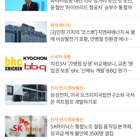
파라타항공 내년 미주 장거리 노선 첫 도전,
윤철민 '하이브리드 항공사' 승부수 통할까
화학·에너지
[김민정 기자의 '코스뽀'] 지엔씨에너지 AI 붐
에 비상발전기 호황, 안병철 친환경 에너지
발전전문기업 향한다
소비자·유통
치킨3사 '가맹점 상생' 비교해보니, 교촌 '영
업권 보호'·bhc '신메뉴 개발'·BBQ '원가 부
담'
전자·전기·정보통신
삼성전자, 미국 오크리지국립연구소와 극저
온 히트펌프 개발하기로
전자·전기·정보통신
SK하이닉스 통합노조 설립 움직임 본격화,
성과급 체계 불만에 3500명 결집