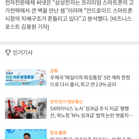
전자전문매체 씨넷은 “삼성전자는 프리미엄 스마트폰의 고
가전략에서 큰 벽을 만난 셈”이라며 “안드로이드 스마트폰
시장의 지배구조가 흔들리고 있다”고 분석했다. [비즈니스
포스트 김용원 기자]
인기기사
금융
우체국 '매일이자 파킹통장' 5만 계좌 한정
으로 다시 출시, 최고 연 2.0% 금리
전자·전기·정보통신
SK하이닉스 노사 '성과급 주식 지급' 평행
선, 곽노정 'N% 성과급' 법적 논란 벗을지 주
목
항공·물류