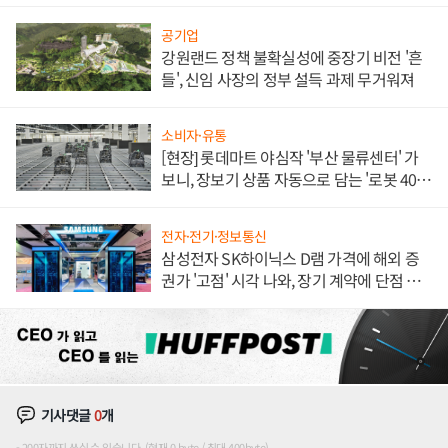
공기업
강원랜드 정책 불확실성에 중장기 비전 '흔
들', 신임 사장의 정부 설득 과제 무거워져
소비자·유통
[현장] 롯데마트 야심작 '부산 물류센터' 가
보니, 장보기 상품 자동으로 담는 '로봇 400
대' 장관
전자·전기·정보통신
삼성전자 SK하이닉스 D램 가격에 해외 증
권가 '고점' 시각 나와, 장기 계약에 단점 부
각
기사댓글
0
개
200자까지 쓰실 수 있습니다. (현재 0 byte / 최대 400byte)