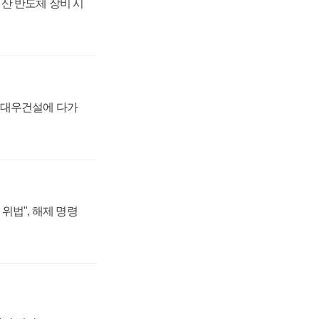
산 반도체 장비 시
·대우건설에 다가
위법", 해제 명령