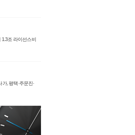
 1.3조 라이선스비
가, 평택·주문진·