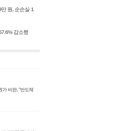
만 원, 순손실 1
57.6% 감소했
가 비판, "반도체