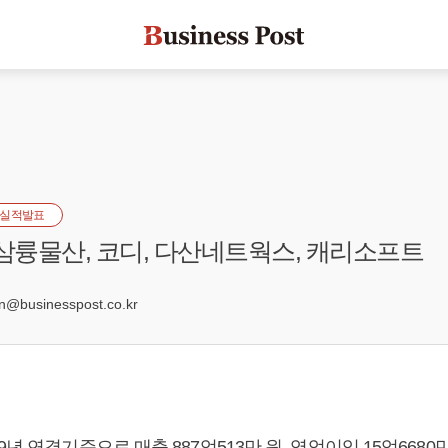
실적발표
 삼륭물산, 코디, 다산네트웍스, 캐리소프트
6
businesspost.co.kr
년 연결기준으로 매출 887억513만 원, 영업이익 15억6680만