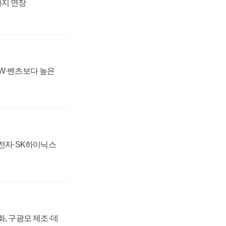
까지 연장
MW·벤츠보다 높은
성전자·SK하이닉스
강화, 구광모 제조·데