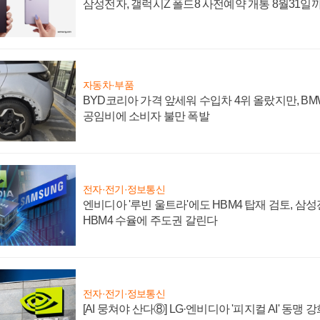
삼성전자, 갤럭시Z 폴드8 사전예약 개통 8월31일
자동차·부품
BYD코리아 가격 앞세워 수입차 4위 올랐지만, B
공임비에 소비자 불만 폭발
전자·전기·정보통신
엔비디아 '루빈 울트라'에도 HBM4 탑재 검토, 삼
HBM4 수율에 주도권 갈린다
전자·전기·정보통신
[AI 뭉쳐야 산다⑧] LG·엔비디아 '피지컬 AI' 동맹 