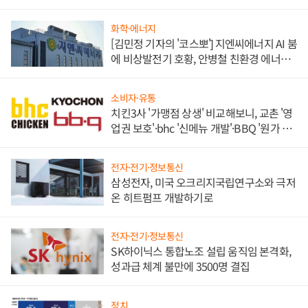
화학·에너지
[김민정 기자의 '코스뽀'] 지엔씨에너지 AI 붐
에 비상발전기 호황, 안병철 친환경 에너지
발전전문기업 향한다
소비자·유통
치킨3사 '가맹점 상생' 비교해보니, 교촌 '영
업권 보호'·bhc '신메뉴 개발'·BBQ '원가 부
담'
전자·전기·정보통신
삼성전자, 미국 오크리지국립연구소와 극저
온 히트펌프 개발하기로
전자·전기·정보통신
SK하이닉스 통합노조 설립 움직임 본격화,
성과급 체계 불만에 3500명 결집
정치