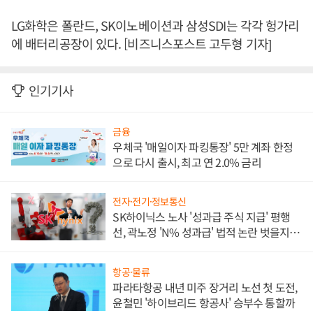
LG화학은 폴란드, SK이노베이션과 삼성SDI는 각각 헝가리
에 배터리공장이 있다. [비즈니스포스트 고두형 기자]
인기기사
금융
우체국 '매일이자 파킹통장' 5만 계좌 한정
으로 다시 출시, 최고 연 2.0% 금리
전자·전기·정보통신
SK하이닉스 노사 '성과급 주식 지급' 평행
선, 곽노정 'N% 성과급' 법적 논란 벗을지 주
목
항공·물류
파라타항공 내년 미주 장거리 노선 첫 도전,
윤철민 '하이브리드 항공사' 승부수 통할까