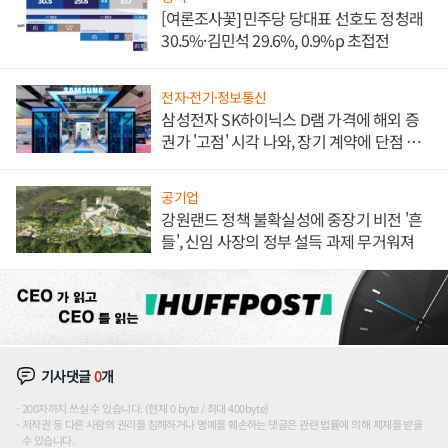
[여론조사꽃] 민주당 당대표 선호도 정청래
30.5%·김민석 29.6%, 0.9%p 초접전
전자·전기·정보통신
삼성전자 SK하이닉스 D램 가격에 해외 증
권가 '고점' 시각 나와, 장기 계약에 단점 부
각
공기업
강원랜드 정책 불확실성에 중장기 비전 '흔
들', 신임 사장의 정부 설득 과제 무거워져
기사댓글
0
개
200자까지 쓰실 수 있습니다. (현재 0 byte / 최대 400byte)
저작권 등 다른 사람의 권리를 침해하거나 명예를 훼손하는 댓글은 관련 법률에 의해 제재를 받을
수 있습니다.