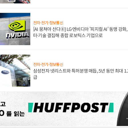
전자·전기·정보통신
[AI 뭉쳐야 산다⑧] LG·엔비디아 '피지컬 AI' 동맹 강
터·기술 결집해 종합 로보틱스 기업으로
전자·전기·정보통신
삼성전자 넷리스트와 특허분쟁 매듭, 5년 동안 최대 1
급