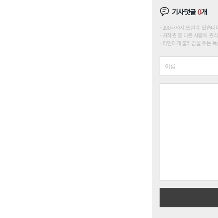
기사댓글
0
개
200자까지 쓰실 수 있습니다. (
저작권 등 다른 사람의 권리
타인에게 불쾌감을 주는 욕설