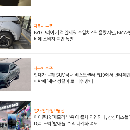
자동차·부품
BYD코리아 가격 앞세워 수입차 4위 올랐지만, BMW
비에 소비자 불만 폭발
자동차·부품
현대차 올해 SUV 국내 베스트셀러 톱10에서 싼타페만
아반떼 '세단 쌍끌이'로 내수 방어
전자·전기·정보통신
아이폰18 '메모리 부족'에 출시 지연되나, 삼성디스
LG이노텍 '탈애플' 수익 다각화 속도