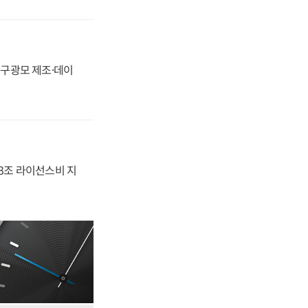
화, 구광모 제조·데이
.3조 라이선스비 지