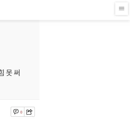
힘 못 써
0