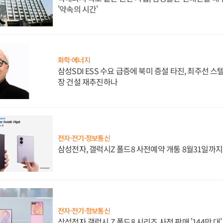
'약속의 시간'
화학·에너지
삼성SDI ESS 수요 급증에 북미 증설 타진, 최주선 
장 건설 재추진하나
전자·전기·정보통신
삼성전자, 갤럭시Z 폴드8 사전예약 개통 8월31일까
전자·전기·정보통신
삼성전자 갤럭시 Z 폴드8 시리즈 사전 판매 '144만 대