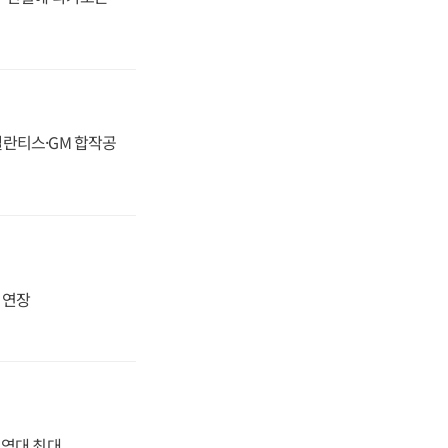
스텔란티스·GM 합작공
지 연장
' 역대 최대