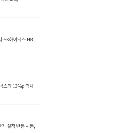
자·SK하이닉스 HB
닉스와 13%p 격차
반기 실적 반등 시동,