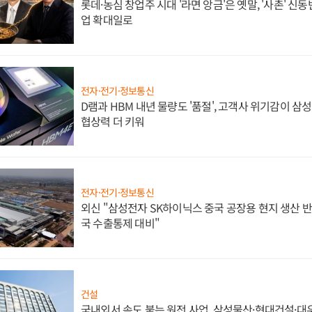
롯데·농심 창업주 시대 '라면 앙금'은 옛말, '사촌' 신
업 확대일로
전자·전기·정보통신
D램과 HBM 내년 물량도 '품절', 고객사 위기감이 삼
협상력 더 키워
전자·전기·정보통신
외신 "삼성전자 SK하이닉스 중국 공장용 현지 생산 반
국 수출통제 대비"
건설
국내외서 속도 붙는 원전 사업, 삼성물산·현대건설·