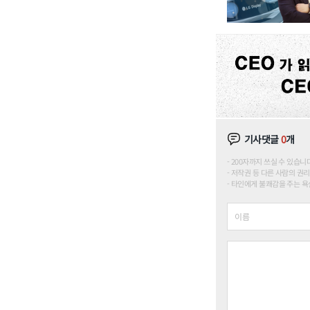
기사댓글
0
개
200자까지 쓰실 수 있습니다. (
저작권 등 다른 사람의 권리
타인에게 불쾌감을 주는 욕설