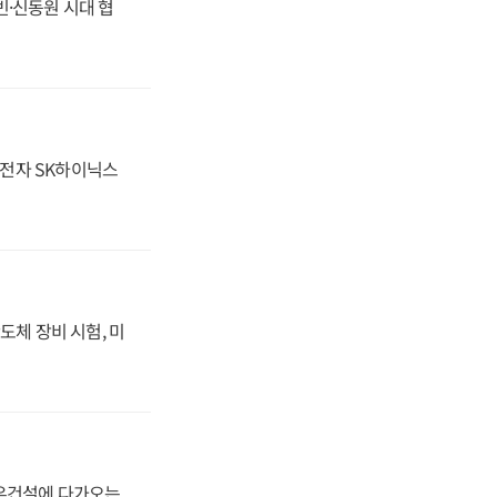
동빈·신동원 시대 협
성전자 SK하이닉스
도체 장비 시험, 미
대우건설에 다가오는