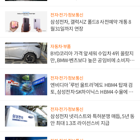
전자·전기·정보통신
삼성전자, 갤럭시Z 폴드8 사전예약 개통 8
월31일까지 연장
자동차·부품
BYD코리아 가격 앞세워 수입차 4위 올랐지
만, BMW·벤츠보다 높은 공임비에 소비자
불만 폭발
전자·전기·정보통신
엔비디아 '루빈 울트라'에도 HBM4 탑재 검
토, 삼성전자·SK하이닉스 HBM4 수율에 주
도권 갈린다
전자·전기·정보통신
삼성전자 넷리스트와 특허분쟁 매듭, 5년 동
안 최대 1.3조 라이선스비 지급