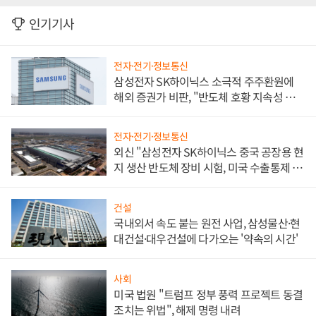
인기기사
전자·전기·정보통신
삼성전자 SK하이닉스 소극적 주주환원에
해외 증권가 비판, "반도체 호황 지속성 의
문"
전자·전기·정보통신
외신 "삼성전자 SK하이닉스 중국 공장용 현
지 생산 반도체 장비 시험, 미국 수출통제 대
비"
건설
국내외서 속도 붙는 원전 사업, 삼성물산·현
대건설·대우건설에 다가오는 '약속의 시간'
사회
미국 법원 "트럼프 정부 풍력 프로젝트 동결
조치는 위법", 해제 명령 내려