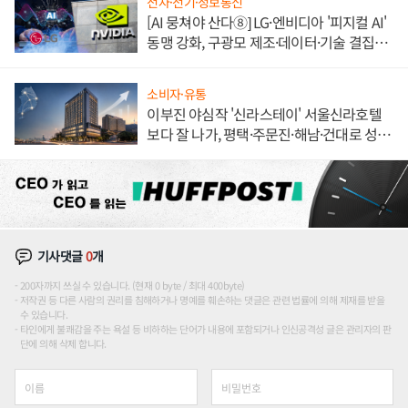
전자·전기·정보통신
[AI 뭉쳐야 산다⑧] LG·엔비디아 '피지컬 AI'
동맹 강화, 구광모 제조·데이터·기술 결집
해 종합 로보틱스 기업으로
소비자·유통
이부진 야심작 '신라스테이' 서울신라호텔
보다 잘 나가, 평택·주문진·해남·건대로 성
장판 더 넓힌다
기사댓글
0
개
200자까지 쓰실 수 있습니다. (현재 0 byte / 최대 400byte)
저작권 등 다른 사람의 권리를 침해하거나 명예를 훼손하는 댓글은 관련 법률에 의해 제재를 받을
수 있습니다.
타인에게 불쾌감을 주는 욕설 등 비하하는 단어가 내용에 포함되거나 인신공격성 글은 관리자의 판
단에 의해 삭제 합니다.