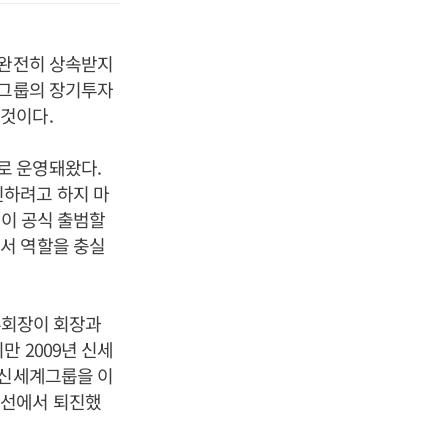
 완전히 상속받지
계그룹의 장기투자
것이다.
로 운영돼왔다.
인하려고 하지 마
룹이 공식 출범할
서 역할을 충실
 부회장이 회장과
 2009년 신세
 신세계그룹을 이
일선에서 퇴진했