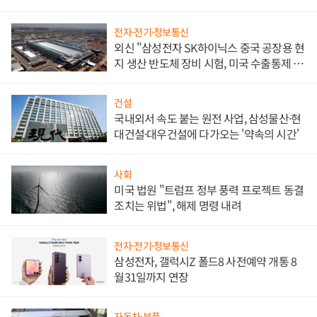
문"
전자·전기·정보통신
외신 "삼성전자 SK하이닉스 중국 공장용 현
지 생산 반도체 장비 시험, 미국 수출통제 대
비"
건설
국내외서 속도 붙는 원전 사업, 삼성물산·현
대건설·대우건설에 다가오는 '약속의 시간'
사회
미국 법원 "트럼프 정부 풍력 프로젝트 동결
조치는 위법", 해제 명령 내려
전자·전기·정보통신
삼성전자, 갤럭시Z 폴드8 사전예약 개통 8
월31일까지 연장
자동차·부품