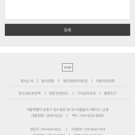
PC버전
회사소개
윤리강령
개인정보처리방침
이용자위원회
청소년보호정책
정정·반론보도
기사심의규정
불편신고
서울특별시 성동구 성수일로 39-34 서울숲더스페이스 12층
대표전화 : 1800-6522
팩스 : 070-4015-8658
편집국 : 070-4010-8512
사업본부 : 070-4010-7078
등록번호 : 서울 아 02897
제호 : 비즈니스포스트