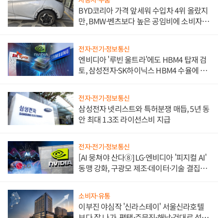
BYD코리아 가격 앞세워 수입차 4위 올랐지
만, BMW·벤츠보다 높은 공임비에 소비자
불만 폭발
전자·전기·정보통신
엔비디아 '루빈 울트라'에도 HBM4 탑재 검
토, 삼성전자·SK하이닉스 HBM4 수율에 주
도권 갈린다
전자·전기·정보통신
삼성전자 넷리스트와 특허분쟁 매듭, 5년 동
안 최대 1.3조 라이선스비 지급
전자·전기·정보통신
[AI 뭉쳐야 산다⑧] LG·엔비디아 '피지컬 AI'
동맹 강화, 구광모 제조·데이터·기술 결집
해 종합 로보틱스 기업으로
소비자·유통
이부진 야심작 '신라스테이' 서울신라호텔
보다 잘 나가, 평택·주문진·해남·건대로 성