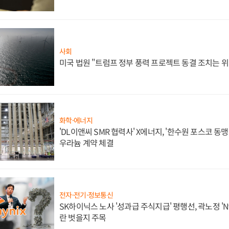
사회
미국 법원 "트럼프 정부 풍력 프로젝트 동결 조치는 위
화학·에너지
'DL이앤씨 SMR 협력사' X에너지, '한수원 포스코 
우라늄 계약 체결
전자·전기·정보통신
SK하이닉스 노사 '성과급 주식지급' 평행선, 곽노정 'N
란 벗을지 주목