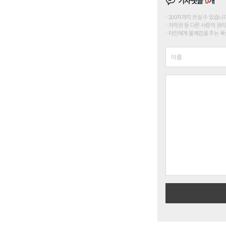
기사댓글
0
개
200자까지 쓰실 수 있습니다. (
저작권 등 다른 사람의 권리
타인에게 불쾌감을 주는 욕설