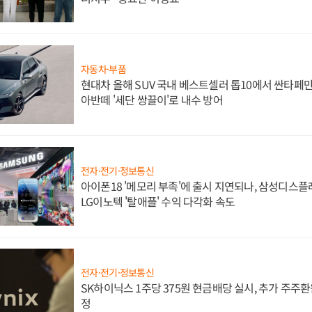
자동차·부품
현대차 올해 SUV 국내 베스트셀러 톱10에서 싼타페만
아반떼 '세단 쌍끌이'로 내수 방어
전자·전기·정보통신
아이폰18 '메모리 부족'에 출시 지연되나, 삼성디스
LG이노텍 '탈애플' 수익 다각화 속도
전자·전기·정보통신
SK하이닉스 1주당 375원 현금배당 실시, 추가 주주환
정