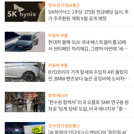
전자·전기·정보통신
SK하이닉스 1주당 375원 현금배당 실시, 추
가 주주환원 계획 9월 공개 예정
자동차·부품
현대차 올해 SUV 국내 베스트셀러 톱10에
서 싼타페만 자리매김, 그랜저·아반떼 '세단
쌍끌이'로 내수 방어
자동차·부품
BYD코리아 가격 앞세워 수입차 4위 올랐지
만, BMW·벤츠보다 높은 공임비에 소비자
불만 폭발
화학·에너지
'한수원 협력사' 미국 오클로 SMR 연구용 원
자로 '임계 상태' 도달, 미국 에너지부 "중요
한 이정표"
전자·전기·정보통신
[AI 뭉쳐야 산다⑧] LG·엔비디아 '피지컬 AI'