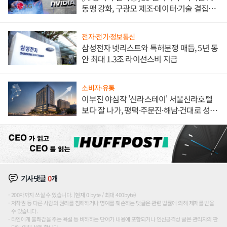
동맹 강화, 구광모 제조·데이터·기술 결집
해 종합 로보틱스 기업으로
전자·전기·정보통신
삼성전자 넷리스트와 특허분쟁 매듭, 5년 동
안 최대 1.3조 라이선스비 지급
소비자·유통
이부진 야심작 '신라스테이' 서울신라호텔
보다 잘 나가, 평택·주문진·해남·건대로 성
장판 더 넓힌다
기사댓글
0
개
200자까지 쓰실 수 있습니다. (현재 0 byte / 최대 400byte)
저작권 등 다른 사람의 권리를 침해하거나 명예를 훼손하는 댓글은 관련 법률에 의해 제재를 받을
수 있습니다.
타인에게 불쾌감을 주는 욕설 등 비하하는 단어가 내용에 포함되거나 인신공격성 글은 관리자의 판
단에 의해 삭제 합니다.