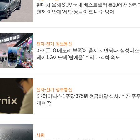
현대차 올해 SUV 국내 베스트셀러 톱10에서 싼타
랜저·아반떼 '세단 쌍끌이'로 내수 방어
전자·전기·정보통신
아이폰18 '메모리 부족'에 출시 지연되나, 삼성디
레이 LG이노텍 '탈애플' 수익 다각화 속도
전자·전기·정보통신
SK하이닉스 1주당 375원 현금배당 실시, 추가 주
개 예정
사회