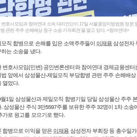
 변호사모임과 참여연대 소속 대리인단이 17일 서울중앙지방법원 정문 
병 관련 주주 손해배상 청구 소송 기자회견'을 열고 있다. <참여연대>
일모직 합병으로 손해를 입은 소액주주들이
이재용
삼성전자 
하는 소송을 냈다.
 변호사모임(민변) 공인변론센터와 참여연대 경제금융센터는 
법 앞에서 삼성물산-제일모직 부당합병 관련 주주 손해배상
 열었다.
년 9월1일 삼성물산과 제일모직 합병기일 당일 삼성물산 주주
 삼성물산 주식 3만5597주를 보유한 주주 32명이 1차 소송
추가로 원고를 모으기로 했다.
 합병으로 이익을 얻은
이재용
삼성전자 부회장 등 총수일가