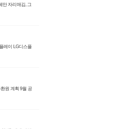
페만 자리매김, 그
스플레이 LG디스플
주환원 계획 9월 공