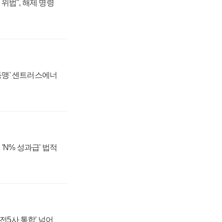
위법", 해제 명령
 동맹' 센트러스에너
'N% 성과급' 법적
발전5사 통합' 넘어