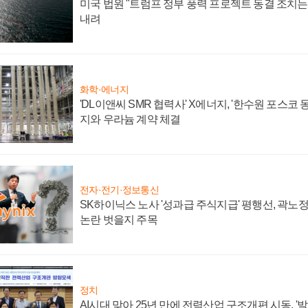
미국 법원 "트럼프 정부 풍력 프로젝트 동결 조치는 
내려
화학·에너지
'DL이앤씨 SMR 협력사' X에너지, '한수원 포스코
지와 우라늄 계약 체결
전자·전기·정보통신
SK하이닉스 노사 '성과급 주식지급' 평행선, 곽노정 
논란 벗을지 주목
정치
AI시대 맞아 25년 만에 전력산업 구조개편 시동, '