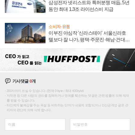
삼성전자 넷리스트와 특허분쟁 매듭, 5년
동안 최대 1.3조 라이선스비 지급
소비자·유통
이부진 야심작 '신라스테이' 서울신라호
텔보다 잘 나가, 평택·주문진·해남·건대로
성장판 더 넓힌다
기사댓글
0
개
200자까지 쓰실 수 있습니다. (현재 0 byte / 최대 400byte)
저작권 등 다른 사람의 권리를 침해하거나 명예를 훼손하는 댓글은 관련 법률에 의해 제재
를 받을 수 있습니다.
타인에게 불쾌감을 주는 욕설 등 비하하는 단어가 내용에 포함되거나 인신공격성 글은 관
리자의 판단에 의해 삭제 합니다.