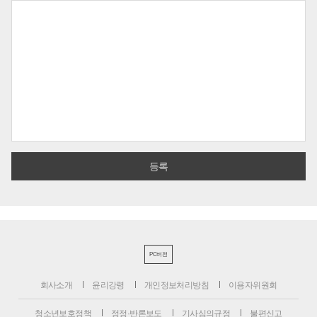
PC버전
회사소개
윤리강령
개인정보처리방침
이용자위원회
청소년보호정책
정정·반론보도
기사심의규정
불편신고