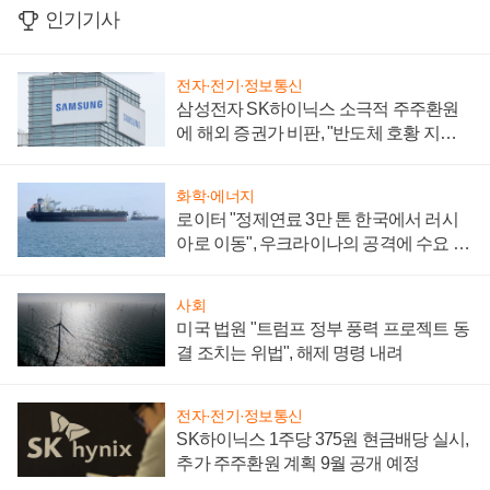
인기기사
전자·전기·정보통신
삼성전자 SK하이닉스 소극적 주주환원
에 해외 증권가 비판, "반도체 호황 지속
성 의문"
화학·에너지
로이터 "정제연료 3만 톤 한국에서 러시
아로 이동", 우크라이나의 공격에 수요 늘
어
사회
미국 법원 "트럼프 정부 풍력 프로젝트 동
결 조치는 위법", 해제 명령 내려
전자·전기·정보통신
SK하이닉스 1주당 375원 현금배당 실시,
추가 주주환원 계획 9월 공개 예정