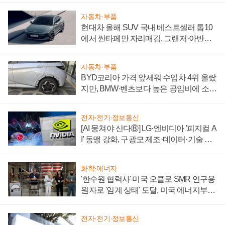
자동차·부품
현대차 올해 SUV 국내 베스트셀러 톱10
에서 싼타페만 자리매김, 그랜저·아반떼
'세단 쌍끌이'로 내수 방어
자동차·부품
BYD코리아 가격 앞세워 수입차 4위 올랐
지만, BMW·벤츠보다 높은 공임비에 소비
자 불만 폭발
전자·전기·정보통신
[AI 뭉쳐야 산다⑧] LG·엔비디아 '피지컬 A
I' 동맹 강화, 구광모 제조·데이터·기술 결
집해 종합 로보틱스 기업으로
화학·에너지
'한수원 협력사' 미국 오클로 SMR 연구용
원자로 '임계 상태' 도달, 미국 에너지부
"중요한 이정표"
전자·전기·정보통신