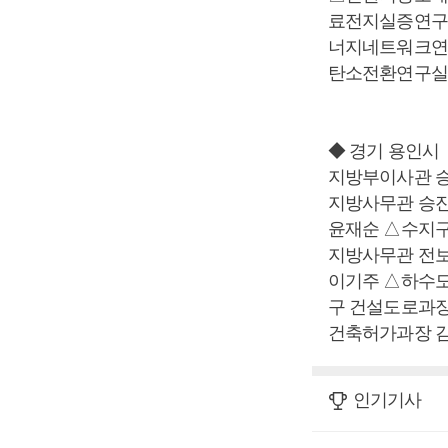
료전지실증연구
너지네트워크연
탄소전환연구실
◆ 경기 용인시
지방부이사관 
지방사무관 승진
윤재순 △수지구
지방사무관 전
이기주 △하수
구 건설도로과장
건축허가과장 
인기기사