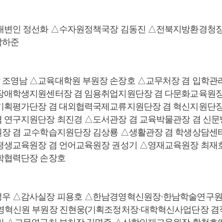
대변인 정선화 △수자원정책국장 김동진 △전북지방환경청장
박하준
조영남 △교육대학원 부원장 손장호 △교무처장 겸 입학관
장애학생지원센터장 겸 임용취업지원단장 겸 다문화교육원장
기획평가단장 겸 대외협력국제교류지원단장 겸 혁신지원단장
 연구지원단장 최진경 △도서관장 겸 교육박물관장 겸 신
장 겸 교수학습지원단장 김상룡 △생활관장 겸 학생상담센
평생교육원장 겸 언어교육원장 권성기 △영재교육원장 최재
학협력단장 손장호
성우 △감사실장 피용호 △한남경영혁신원장·한남학술연구원
영혁신원 부원장 진현웅(기획조정처장·대학혁신사업단장 겸