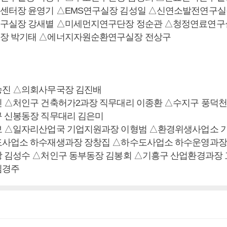
센터장 윤영기 △EMS연구실장 김성일 △신연소발전연구실
구실장 강새별 △미세먼지연구단장 정순관 △청정연료연구실
장 박기태 △에너지자원순환연구실장 전상구
승진 △의회사무국장 김진배
 △처인구 건축허가2과장 직무대리 이종환 △수지구 풍덕천
 신봉동장 직무대리 김은미
보 △일자리산업국 기업지원과장 이형범 △환경위생사업소 
도사업소 하수재생과장 장창집 △하수도사업소 하수운영과장
 김성수 △처인구 동부동장 김봉회 △기흥구 산업환경과장
김경주