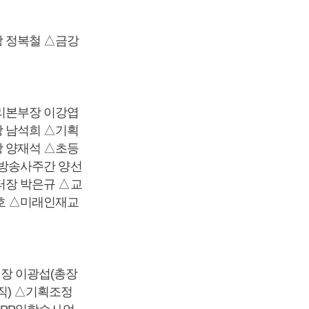
 정복철 △금강
리본부장 이강엽
 남석희 △기획
 양재석 △초등
문방송사주간 양선
터장 박은규 △교
호 △미래인재교
장 이광섭(총장
직) △기획조정