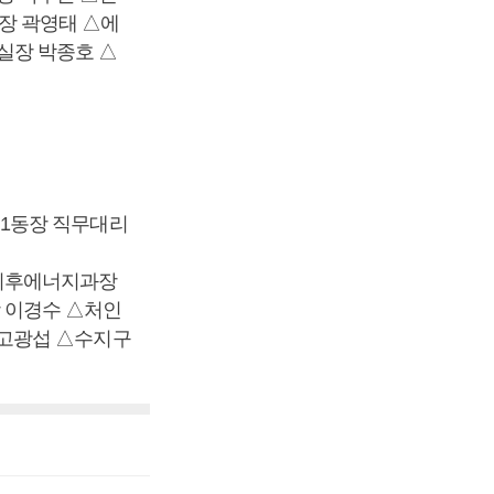
장 곽영태 △에
장 박종호 △
1동장 직무대리
기후에너지과장
 이경수 △처인
 고광섭 △수지구