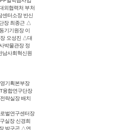
IPP일학습사업
△대외협력처 부처
담센터소장 반신
단장 최종근 △
공동기기원장 이
원장 오성진 △대
연사박물관장 정
△한남사회혁신원
경영기획본부장
CT융합연구단장
전략실장 배치
글로벌연구센터장
연구실장 신경희
 박구곤 △연