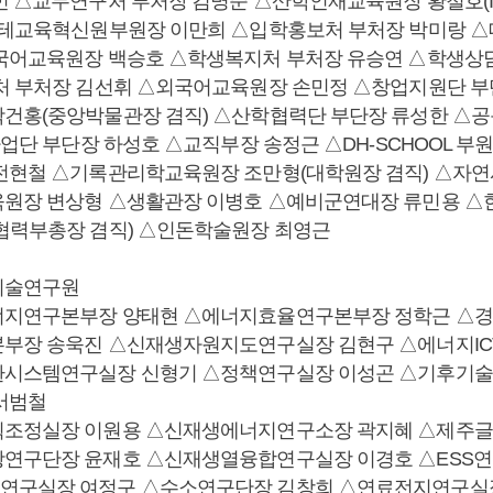
민 △교무연구처 부처장 김명준 △산학인재교육원장 황철호(
괴테교육혁신원부원장 이만희 △입학홍보처 부처장 박미랑 
국어교육원장 백승호 △학생복지처 부처장 유승연 △학생상
처 부처장 김선휘 △외국어교육원장 손민정 △창업지원단 부
건홍(중앙박물관장 겸직) △산학협력단 부단장 류성한 △
사업단 부단장 하성호 △교직부장 송정근 △DH-SCHOOL 부
전현철 △기록관리학교육원장 조만형(대학원장 겸직) △자
육원장 변상형 △생활관장 이병호 △예비군연대장 류민용 
협력부총장 겸직) △인돈학술원장 최영근
기술연구원
너지연구본부장 양태현 △에너지효율연구본부장 정학근 △
본부장 송욱진 △신재생자원지도연구실장 김현구 △에너지I
환시스템연구실장 신형기 △정책연구실장 이성곤 △기후기술
서범철
획조정실장 이원용 △신재생에너지연구소장 곽지혜 △제주
연구단장 윤재호 △신재생열융합연구실장 이경호 △ESS
연구실장 여정구 △수소연구단장 김창희 △연료전지연구실장