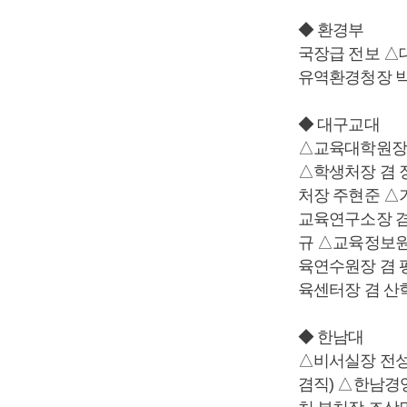
◆ 환경부
국장급 전보 △
유역환경청장 
◆ 대구교대
△교육대학원장 
△학생처장 겸 
처장 주현준 △
교육연구소장 겸
규 △교육정보원
육연수원장 겸 
육센터장 겸 산
◆ 한남대
△비서실장 전
겸직) △한남경