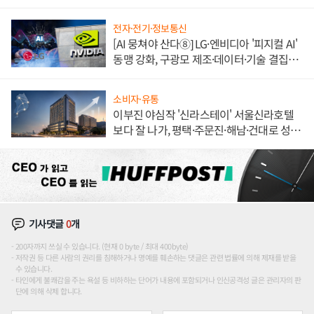
전자·전기·정보통신
[AI 뭉쳐야 산다⑧] LG·엔비디아 '피지컬 AI'
동맹 강화, 구광모 제조·데이터·기술 결집
해 종합 로보틱스 기업으로
소비자·유통
이부진 야심작 '신라스테이' 서울신라호텔
보다 잘 나가, 평택·주문진·해남·건대로 성
장판 더 넓힌다
기사댓글
0
개
200자까지 쓰실 수 있습니다. (현재 0 byte / 최대 400byte)
저작권 등 다른 사람의 권리를 침해하거나 명예를 훼손하는 댓글은 관련 법률에 의해 제재를 받을
수 있습니다.
타인에게 불쾌감을 주는 욕설 등 비하하는 단어가 내용에 포함되거나 인신공격성 글은 관리자의 판
단에 의해 삭제 합니다.