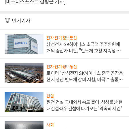
[비즈니스포스트 감병근 기자]
인기기사
전자·전기·정보통신
삼성전자 SK하이닉스 소극적 주주환원에
해외 증권가 비판, "반도체 호황 지속성 의
문"
전자·전기·정보통신
로이터 "삼성전자 SK하이닉스 중국 공장용
현지 생산 반도체 장비 시험, 미국 수출통제
대비"
건설
원전 건설 국내외서 속도 붙어, 삼성물산·현
대건설·대우건설에 다가오는 '약속의 시간'
사회