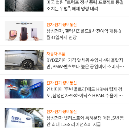
미국 법원 "트럼프 정부 풍력 프로젝트 동결
조치는 위법", 해제 명령 내려
전자·전기·정보통신
삼성전자, 갤럭시Z 폴드8 사전예약 개통 8
월31일까지 연장
자동차·부품
BYD코리아 가격 앞세워 수입차 4위 올랐지
만, BMW·벤츠보다 높은 공임비에 소비자
불만 폭발
전자·전기·정보통신
엔비디아 '루빈 울트라'에도 HBM4 탑재 검
토, 삼성전자·SK하이닉스 HBM4 수율에 주
도권 갈린다
전자·전기·정보통신
삼성전자 넷리스트와 특허분쟁 매듭, 5년 동
안 최대 1.3조 라이선스비 지급